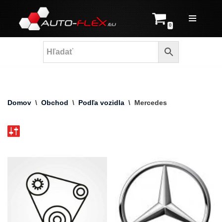
Prejsť
0
na
obsah
Domov
\
Obchod
\
Podľa vozidla
\
Mercedes