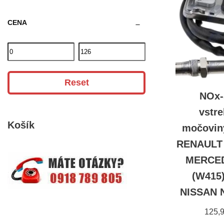
CENA
Reset
NOx-
vstr
Košík
močovin
RENAULT 
MERCED
(W415)
NISSAN N
125,