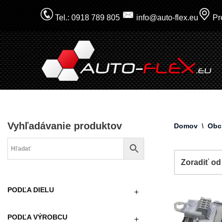
Tel.: 0918 789 805
info@auto-flex.eu
Pre
Prejsť
na
obsah
Vyhľadávanie produktov
Domov
\
Obc
PODĽA DIELU
PODĽA VÝROBCU