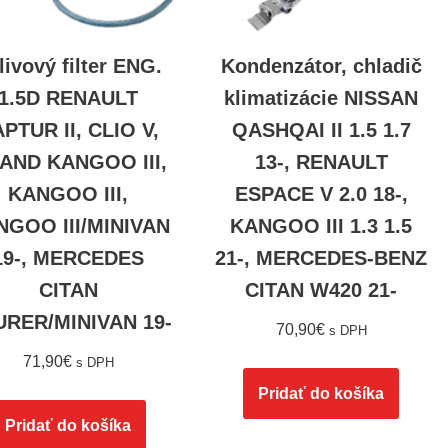
livový filter ENG.
Kondenzátor, chladič
1.5D RENAULT
klimatizácie NISSAN
PTUR II, CLIO V,
QASHQAI II 1.5 1.7
AND KANGOO III,
13-, RENAULT
KANGOO III,
ESPACE V 2.0 18-,
NGOO III/MINIVAN
KANGOO III 1.3 1.5
19-, MERCEDES
21-, MERCEDES-BENZ
CITAN
CITAN W420 21-
RER/MINIVAN 19-
70,90
€
s DPH
71,90
€
s DPH
Pridať do košíka
Pridať do košíka