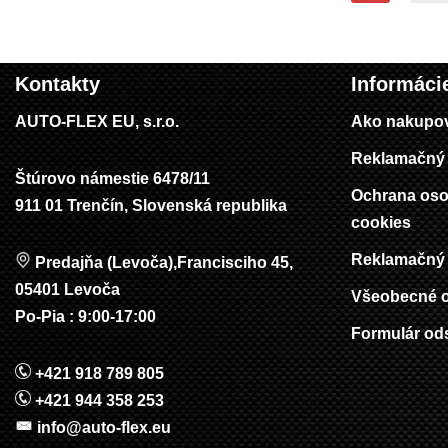
Kontakty
Informáci
AUTO-FLEX EU, s.r.o.
Ako nakupo
Reklamačný 
Štúrovo námestie 6478/11
Ochrana oso
911 01 Trenčín, Slovenská republika
cookies
Reklamačný 
Predajňa (Levoča),Francisciho 45,
05401 Levoča
Všeobecné 
Po-Pia : 9:00-17:00
Formulár od
+421 918 789 805
+421 944 358 253
info@auto-flex.eu