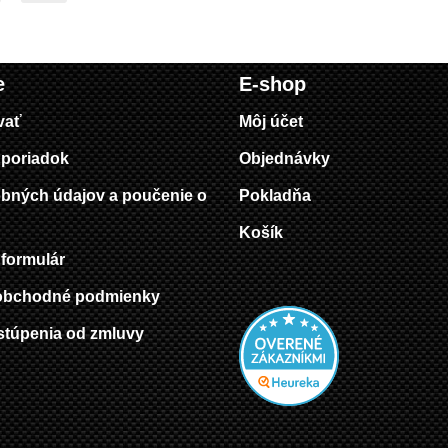
e
E-shop
vať
Môj účet
poriadok
Objednávky
bných údajov a poučenie o
Pokladňa
Košík
formulár
obchodné podmienky
stúpenia od zmluvy