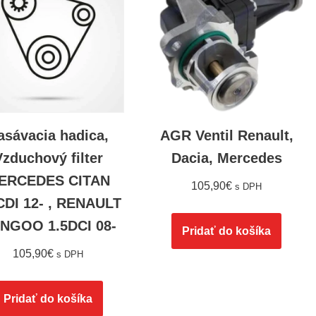
asávacia hadica,
AGR Ventil Renault,
Vzduchový filter
Dacia, Mercedes
ERCEDES CITAN
105,90
€
s DPH
CDI 12- , RENAULT
NGOO 1.5DCI 08-
Pridať do košíka
105,90
€
s DPH
Pridať do košíka