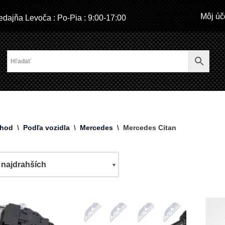
Môj úč
dajňa Levoča : Po-Pia : 9:00-17:00
hod
\
Podľa vozidla
\
Mercedes
\
Mercedes Citan