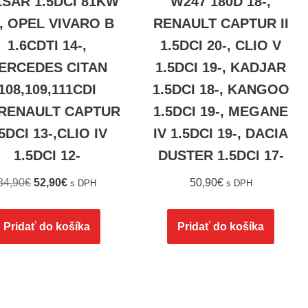
SAR 1.5DCI 81KW
W247 180D 18-,
-, OPEL VIVARO B
RENAULT CAPTUR II
1.6CDTI 14-,
1.5DCI 20-, CLIO V
ERCEDES CITAN
1.5DCI 19-, KADJAR
108,109,111CDI
1.5DCI 18-, KANGOO
,RENAULT CAPTUR
1.5DCI 19-, MEGANE
5DCI 13-,CLIO IV
IV 1.5DCI 19-, DACIA
1.5DCI 12-
DUSTER 1.5DCI 17-
84,90
€
52,90
€
50,90
€
s DPH
s DPH
Pridať do košíka
Pridať do košíka