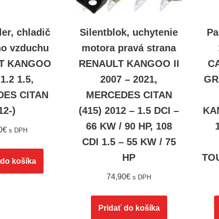
ler, chladič
Silentblok, uchytenie
Pa
ho vzduchu
motora pravá strana
T KANGOO
RENAULT KANGOO II
CA
 1.2 1.5,
2007 – 2021,
GR
ES CITAN
MERCEDES CITAN
12-)
(415) 2012 – 1.5 DCI –
KA
66 KW / 90 HP, 108
0
€
s DPH
CDI 1.5 – 55 KW / 75
HP
TOU
 do košíka
74,90
€
s DPH
Pridať do košíka