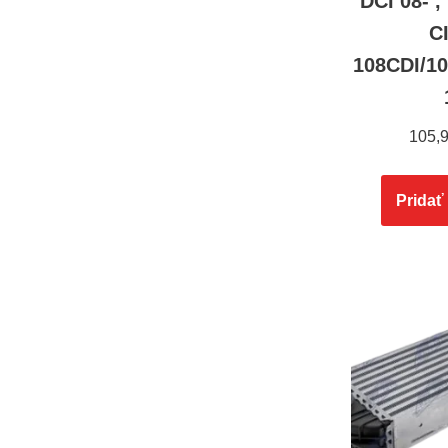
DCI 08- 
C
108CDI/1
105,
Pridať