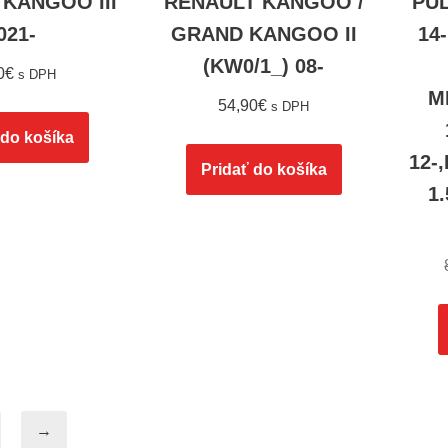
KANGOO III
RENAULT KANGOO /
PUL
021-
GRAND KANGOO II
14
(KW0/1_) 08-
0
€
s DPH
M
54,90
€
s DPH
 do košíka
12-
Pridať do košíka
1.
→