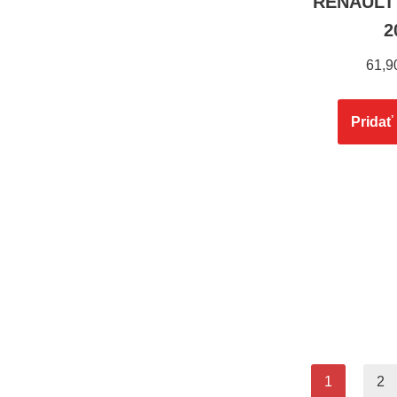
RENAULT 
2
61,9
Pridať
1
2