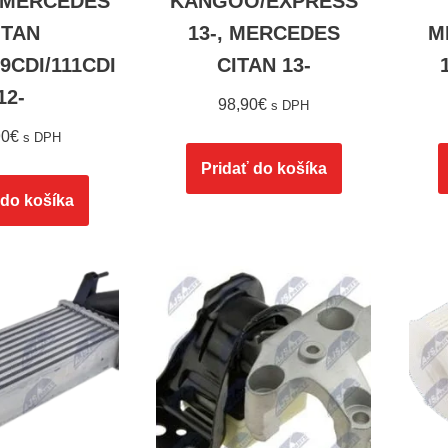
, MERCEDES
KANGOO/EXPRESS
ITAN
13-, MERCEDES
M
09CDI/111CDI
CITAN 13-
12-
98,90
€
s DPH
90
€
s DPH
Pridať do košíka
 do košíka