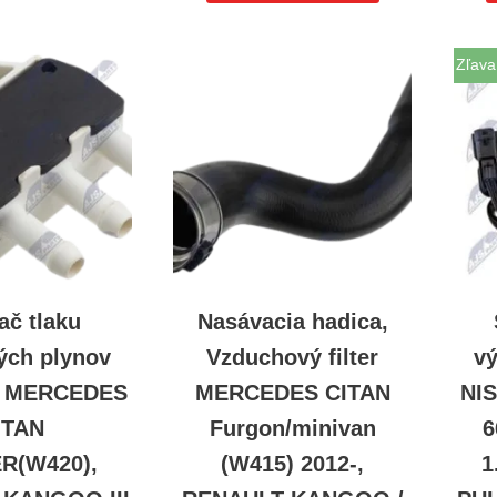
Zľava
ač tlaku
Nasávacia hadica,
ých plynov
Vzduchový filter
vý
D MERCEDES
MERCEDES CITAN
NI
ITAN
Furgon/minivan
6
R(W420),
(W415) 2012-,
1