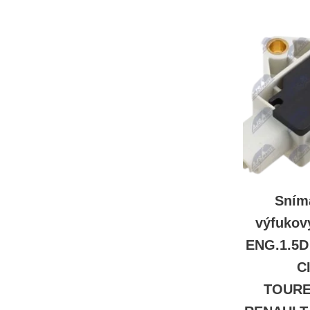
Sním
výfukov
ENG.1.5
C
TOURE