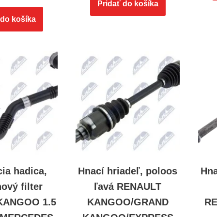
Pridať do košíka
 do košíka
ia hadica,
Hnací hriadeľ, poloos
Hna
ový filter
ľavá RENAULT
KANGOO 1.5
KANGOO/GRAND
R