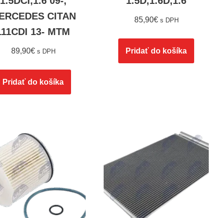
1.5DCI,1.6 09-,
1.5D,1.6D,1.6
ERCEDES CITAN
85,90
€
s DPH
111CDI 13- MTM
89,90
€
Pridať do košíka
s DPH
Pridať do košíka