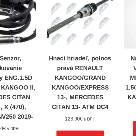
Senzor,
Hnací hriadeľ, poloos
N
ekovanie
pravá RENAULT
y ENG.1.5D
KANGOO/GRAND
M
KANGOO II,
KANGOO/EXPRESS
1.5
ES CITAN
13-, MERCEDES
KA
, X (470),
CITAN 13- ATM DC4
V250 2019-
123,90
€
s DPH
90
€
s DPH