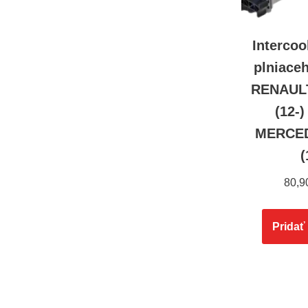
Intercoo
plniace
RENAUL
(12-)
MERCED
(
80,9
Pridať