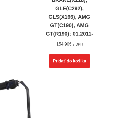
BRAKE(X218),
GLE(C292),
GLS(X166), AMG
GT(C190), AMG
GT(R190); 01.2011-
154,90
€
s DPH
Pridať do košíka