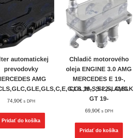
lter automatickej
Chladič motorového
prevodovky
oleja ENGINE 3.0 AMG
MERCEDES AMG
MERCEDES E 19-,
CLS,GLC,GLE,GLS,C,E,G,GL,M,S,SL,SLC,SLK
CLS 19-, S 22-, AMG
GT 19-
74,90
€
s DPH
69,90
€
s DPH
Pridať do košíka
Pridať do košíka