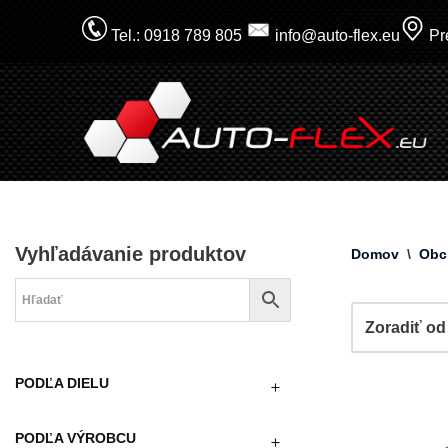
Tel.: 0918 789 805
info@auto-flex.eu
Pre
Prejsť
na
obsah
Vyhľadávanie produktov
Domov
\
Obc
PODĽA DIELU
PODĽA VÝROBCU