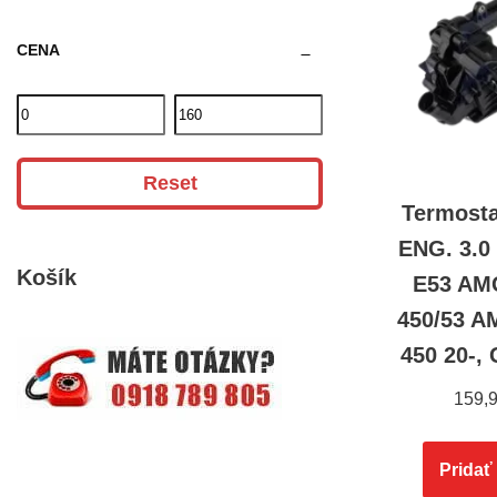
CENA
Reset
Termosta
ENG. 3.
Košík
E53 AMG
450/53 A
450 20-,
159,
Pridať