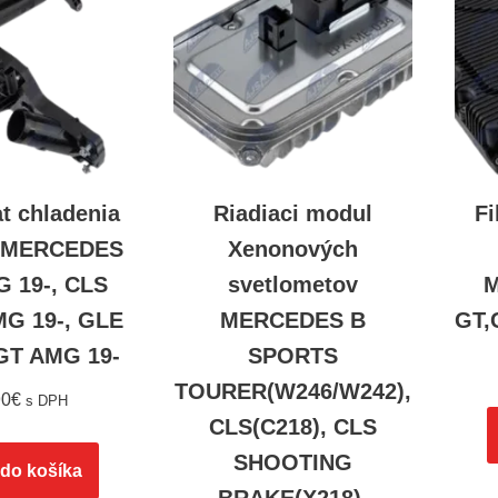
t chladenia
Riadiaci modul
Fi
0 MERCEDES
Xenonových
 19-, CLS
svetlometov
MG 19-, GLE
MERCEDES B
GT,
 GT AMG 19-
SPORTS
TOURER(W246/W242),
90
€
s DPH
CLS(C218), CLS
SHOOTING
 do košíka