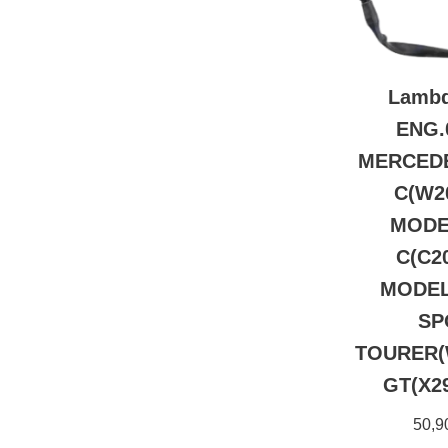
Lambd
ENG.
MERCEDE
C(W20
MODEL
C(C20
MODEL(
SP
TOURER(
GT(X29
50,9