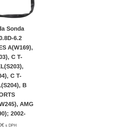
a Sonda
0.8D-6.2
S A(W169),
3), C T-
(S203),
4), C T-
S204), B
ORTS
W245), AMG
0); 2002-
0
€
s DPH