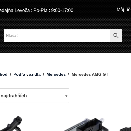
Môj úč
dajňa Levoča : Po-Pia : 9:00-17:00
hod
\
Podľa vozidla
\
Mercedes
\
Mercedes AMG GT