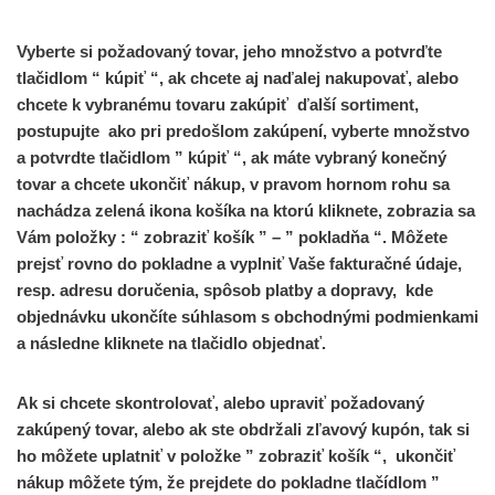
Vyberte si požadovaný tovar, jeho množstvo a potvrďte
tlačidlom “
kúpiť
“, ak chcete aj naďalej nakupovať, alebo
chcete k vybranému tovaru zakúpiť ďalší sortiment,
postupujte ako pri predošlom zakúpení, vyberte množstvo
a potvrdte tlačidlom ”
kúpiť
“, ak máte vybraný konečný
tovar a chcete ukončiť nákup, v pravom hornom rohu sa
nachádza zelená ikona košíka na ktorú kliknete, zobrazia sa
Vám položky : “
zobraziť košík
” – ”
pokladňa
“. Môžete
prejsť rovno do pokladne a vyplniť Vaše fakturačné údaje,
resp. adresu doručenia, spôsob platby a dopravy, kde
objednávku ukončíte súhlasom s obchodnými podmienkami
a následne kliknete na tlačidlo objednať.
Ak si chcete skontrolovať, alebo upraviť požadovaný
zakúpený tovar, alebo ak ste obdržali zľavový kupón, tak si
ho môžete uplatniť v položke ”
zobraziť košík
“, ukončiť
nákup môžete tým, že prejdete do pokladne tlačídlom ”