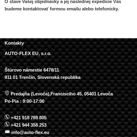
O stave Vašej objednávky a jej následnej expedície Vás
budeme kontaktovať formou emailu alebo telefonicky.
Kontakty
AUTO-FLEX EU, s.r.o.
Štúrovo námestie 6478/11
911 01 Trenčín, Slovenská republika
Predajňa (Levoča),Francisciho 45, 05401 Levoča
Po-Pia : 9:00-17:00
+421 918 789 805
+421 944 358 253
info@auto-flex.eu