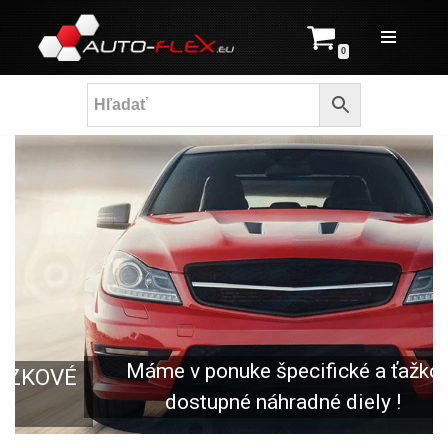
Prejsť
0
na
obsah
Máme v ponuke špecifické a ťažko
dostupné náhradné diely !