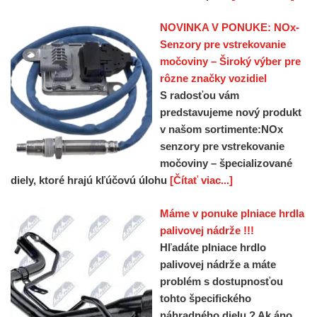
NOVINKA V PONUKE: NOx-
Senzory pre vstrekovanie
močoviny – Široký výber pre
rôzne značky vozidiel
S radosťou vám
predstavujeme nový produkt
v našom sortimente:NOx
senzory pre vstrekovanie
močoviny – špecializované
diely, ktoré hrajú kľúčovú úlohu
[Čítať viac...]
Máme v ponuke plniace hrdla
palivovej nádrže !!!
Hľadáte plniace hrdlo
palivovej nádrže a máte
problém s dostupnosťou
tohto špecifického
náhradného dielu ? Ak áno