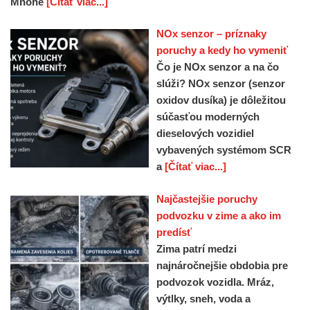
Mnohé
[Čítať viac...]
NOx senzor – príznaky
poruchy a kedy ho vymeniť
Čo je NOx senzor a na čo
slúži? NOx senzor (senzor
oxidov dusíka) je dôležitou
súčasťou moderných
dieselových vozidiel
vybavených systémom SCR
a
[Čítať viac...]
Najčastejšie poruchy
podvozku v zime a ako im
predísť
Zima patrí medzi
najnáročnejšie obdobia pre
podvozok vozidla. Mráz,
výtlky, sneh, voda a