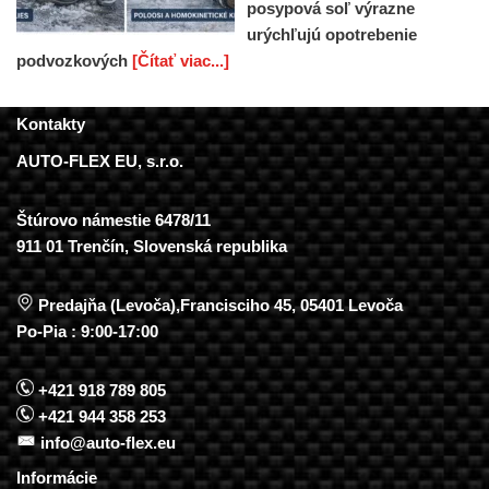
posypová soľ výrazne
urýchľujú opotrebenie
podvozkových
[Čítať viac...]
Kontakty
AUTO-FLEX EU, s.r.o.
Štúrovo námestie 6478/11
911 01 Trenčín, Slovenská republika
Predajňa (Levoča),Francisciho 45, 05401 Levoča
Po-Pia : 9:00-17:00
+421 918 789 805
+421 944 358 253
info@auto-flex.eu
Informácie