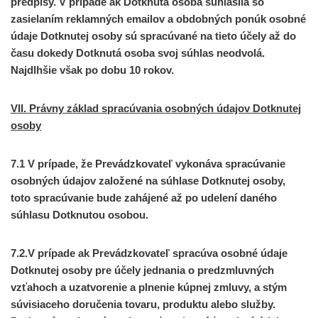
predpisy. V prípade ak Dotknutá osoba súhlasila so
zasielaním reklamných emailov a obdobných ponúk osobné
údaje Dotknutej osoby sú spracúvané na tieto účely až do
času dokedy Dotknutá osoba svoj súhlas neodvolá.
Najdlhšie však po dobu 10 rokov.
VII. Právny základ spracúvania osobných údajov Dotknutej
osoby
7.1 V prípade, že Prevádzkovateľ vykonáva spracúvanie
osobných údajov založené na súhlase Dotknutej osoby,
toto spracúvanie bude zahájené až po udelení daného
súhlasu Dotknutou osobou.
7.2.V prípade ak Prevádzkovateľ spracúva osobné údaje
Dotknutej osoby pre účely jednania o predzmluvných
vzťahoch a uzatvorenie a plnenie kúpnej zmluvy, a stým
súvisiaceho doručenia tovaru, produktu alebo služby.