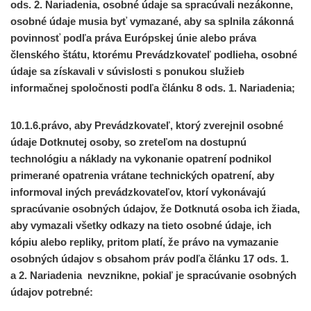
ods. 2. Nariadenia, osobné údaje sa spracúvali nezákonne,
osobné údaje musia byť vymazané, aby sa splnila zákonná
povinnosť podľa práva Európskej únie alebo práva
členského štátu, ktorému Prevádzkovateľ podlieha, osobné
údaje sa získavali v súvislosti s ponukou služieb
informačnej spoločnosti podľa článku 8 ods. 1. Nariadenia;
10.1.6.právo, aby Prevádzkovateľ, ktorý zverejnil osobné
údaje Dotknutej osoby, so zreteľom na dostupnú
technológiu a náklady na vykonanie opatrení podnikol
primerané opatrenia vrátane technických opatrení, aby
informoval iných prevádzkovateľov, ktorí vykonávajú
spracúvanie osobných údajov, že Dotknutá osoba ich žiada,
aby vymazali všetky odkazy na tieto osobné údaje, ich
kópiu alebo repliky,
pritom platí, že právo na vymazanie
osobných údajov s obsahom práv podľa článku 17 ods. 1.
a 2. Nariadenia
nevznikne
, pokiaľ je spracúvanie osobných
údajov potrebné: