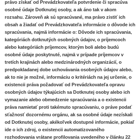
právo získať od Prevádzkovateľa potvrdenie či spracúva
osobné údaje Dotknutej osoby, a ak áno tak v akom
rozsahu. Zároveň ak sú spracúvané, ma právo zistiť ich
obsah a žiadať od Prevádzkovateľa informácie o dôvode ich
spracúvania,
najmä informácie o
: Dôvode ich spracúvania,
kategóriách dotknutých osobných údajov, o príjemcoch
alebo kategóriách príjemcov, ktorým boli alebo budú
osobné údaje poskytnuté, najmä v prípade príjemcov v
tretích krajinách alebo medzinárodných organizácií, o
predpokladanej dobe uchovávania osobných údajov alebo,
ak to nie je možné, informáciu o kritériách na jej určenie, o
existencii práva požadovať od Prevádzkovateľa opravu
osobných údajov týkajúcich sa Dotknutej osoby alebo ich
vymazanie alebo obmedzenie spracúvania a o existencii
práva namietať proti takémuto spracúvaniu, o práve podať
sťažnosť dozornému orgánu, ak sa osobné údaje nezískali
od Dotknutej osoby, akékoľvek dostupné informácie, pokiaľ
ide o ich zdroj, o existencii automatizovaného
rozhodovania vrátane profilovania uvedeného v článku 22