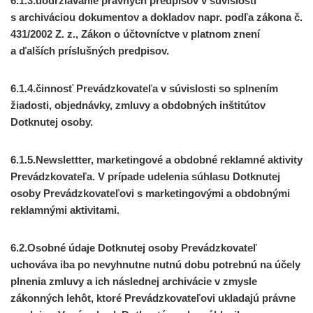
6.1.3.dodržiavanie právnych predpisov v súvislosti
s archiváciou dokumentov a dokladov napr. podľa zákona č.
431/2002 Z. z., Zákon o účtovníctve v platnom znení
a ďalších príslušných predpisov.
6.1.4.činnosť Prevádzkovateľa v súvislosti so splnením
žiadosti, objednávky, zmluvy a obdobných inštitútov
Dotknutej osoby.
6.1.5.Newslettter, marketingové a obdobné reklamné aktivity
Prevádzkovateľa. V prípade udelenia súhlasu Dotknutej
osoby Prevádzkovateľovi s marketingovými a obdobnými
reklamnými aktivitami.
6.2.Osobné údaje Dotknutej osoby Prevádzkovateľ
uchováva iba po nevyhnutne nutnú dobu potrebnú na účely
plnenia zmluvy a ich následnej archivácie v zmysle
zákonných lehôt, ktoré Prevádzkovateľovi ukladajú právne