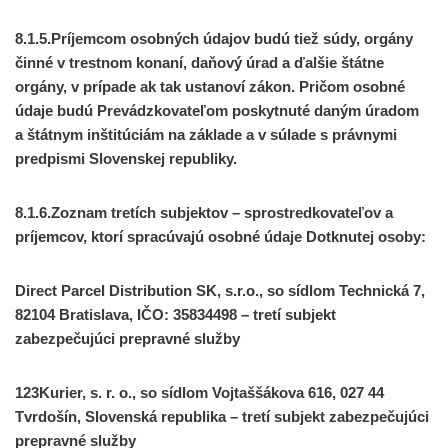
8.1.5.Príjemcom osobných údajov budú tiež súdy, orgány
činné v trestnom konaní, daňový úrad a ďalšie štátne
orgány, v prípade ak tak ustanoví zákon. Pričom osobné
údaje budú Prevádzkovateľom poskytnuté daným úradom
a štátnym inštitúciám na základe a v súlade s právnymi
predpismi Slovenskej republiky.
8.1.6.Zoznam tretích subjektov – sprostredkovateľov a
príjemcov, ktorí spracúvajú osobné údaje Dotknutej osoby:
Direct Parcel Distribution SK, s.r.o., so sídlom Technická 7,
82104 Bratislava, IČO: 35834498 – tretí subjekt
zabezpečujúci prepravné služby
123Kurier, s. r. o., so sídlom Vojtaššákova 616, 027 44
Tvrdošín, Slovenská republika – tretí subjekt zabezpečujúci
prepravné služby