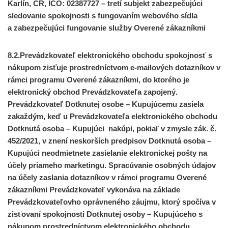
Karlín, ČR, IČO: 02387727 – tretí subjekt zabezpečujúci
sledovanie spokojnosti s fungovaním webového sídla
a zabezpečujúci fungovanie služby Overené zákazníkmi
8.2.Prevádzkovateľ elektronického obchodu spokojnosť s
nákupom zisťuje prostredníctvom e-mailových dotazníkov v
rámci programu Overené zákazníkmi, do ktorého je
elektronický obchod Prevádzkovateľa zapojený.
Prevádzkovateľ Dotknutej osobe – Kupujúcemu zasiela
zakaždým, keď u Prevádzkovateľa elektronického obchodu
Dotknutá osoba – Kupujúci nakúpi, pokiaľ v zmysle zák. č.
452/2021, v znení neskorších predpisov Dotknutá osoba –
Kupujúci neodmietnete zasielanie elektronickej pošty na
účely priameho marketingu. Spracúvanie osobných údajov
na účely zaslania dotazníkov v rámci programu Overené
zákazníkmi Prevádzkovateľ vykonáva na základe
Prevádzkovateľovho oprávneného záujmu, ktorý spočíva v
zisťovaní spokojnosti Dotknutej osoby – Kupujúceho s
nákupom prostredníctvom elektronického obchodu