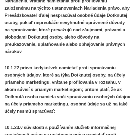
Nariadenia, vrátane namietania proti profilovaniu
založenému na týchto ustanoveniach Nariadenia právo, aby
Prevádzkovateľ ďalej nespracúval osobné údaje Dotknutej
osoby, pokiaľ nepreukáže nevyhnutné oprávnené dôvody
na spracúvanie, ktoré prevažujú nad záujmami, právami a
slobodami Dotknutej osoby, alebo dôvody na
preukazovanie, uplatňovanie alebo obhajovanie právnych
nárokov
10.1.22.právo kedykoľvek namietať proti spracúvaniu
osobných údajov, ktoré sa týka Dotknutej osoby, na účely
priameho marketingu, vrátane profilovania v rozsahu, v
akom súvisí s priamym marketingom; pritom platí, že ak
Dotknutá osoba namieta voči spracúvaniu osobných údajov
na účely priameho marketingu, osobné údaje sa už na také
účely nesmú spracúvať;
10.1.23.v súvislosti s používaním služieb informačnej
spoločnosti právo na uplatnenie práva namietať proti