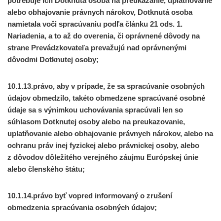
potrebuje ich Dotknutá osoba na preukázanie, uplatňovanie
alebo obhajovanie právnych nárokov, Dotknutá osoba
namietala voči spracúvaniu podľa článku 21 ods. 1.
Nariadenia, a to až do overenia, či oprávnené dôvody na
strane Prevádzkovateľa prevažujú nad oprávnenými
dôvodmi Dotknutej osoby;
10.1.13.právo, aby v prípade, že sa spracúvanie osobných
údajov obmedzilo, takéto obmedzene spracúvané osobné
údaje sa s výnimkou uchovávania spracúvali len so
súhlasom Dotknutej osoby alebo na preukazovanie,
uplatňovanie alebo obhajovanie právnych nárokov, alebo na
ochranu práv inej fyzickej alebo právnickej osoby, alebo
z dôvodov dôležitého verejného záujmu Európskej únie
alebo členského štátu;
10.1.14.právo byť vopred informovaný o zrušení
obmedzenia spracúvania osobných údajov;