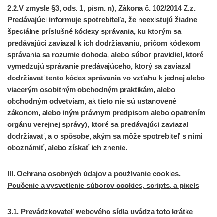
2.2.V zmysle §3, ods. 1, písm. n), Zákona č. 102/2014 Z.z.
Predávajúci informuje spotrebiteľa, že neexistujú žiadne
špeciálne príslušné kódexy správania, ku ktorým sa
predávajúci zaviazal k ich dodržiavaniu, pričom kódexom
správania sa rozumie dohoda, alebo súbor pravidiel, ktoré
vymedzujú správanie predávajúceho, ktorý sa zaviazal
dodržiavať tento kódex správania vo vzťahu k jednej alebo
viacerým osobitným obchodným praktikám, alebo
obchodným odvetviam, ak tieto nie sú ustanovené
zákonom, alebo iným právnym predpisom alebo opatrením
orgánu verejnej správy), ktoré sa predávajúci zaviazal
dodržiavať, a o spôsobe, akým sa môže spotrebiteľ s nimi
oboznámiť, alebo získať ich znenie.
III. Ochrana osobných údajov a používanie cookies.
Poučenie a vysvetlenie súborov cookies, scripts, a pixels
3.1. Prevádzkovateľ webového sídla uvádza toto krátke