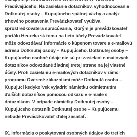
Predávajúceho. Na zasielanie dotazníkov, vyhodnocovanie
Dotknutej osoby – Kupujúceho spätnej väzby a analýz
trhového postavenia Prevádzkovateľ využíva
sprostredkovateľa spracúvania, ktorým je prevádzkovateľ
portálu Heureka.sk tomu na tieto účely Prevádzkovateľ
môže odovzdávať informácie o kúpenom tovare a e-mailovú
adresu Dotknutej osoby – Kupujúceho. Dotknutej osoby –
Kupujúceho osobné údaje nie sú pri zasielaní e-mailových
dotazníkov odovzdané žiadnej tretej strane na jej vlastné
účely. Proti zasielaniu e-mailových dotazníkov v rámci
programu Overené zákazníkmi môže Dotknutá osoba –
Kupujúci kedykoľvek vyjadriť námietku odmietnutím
ďalších dotazníkov pomocou odkazu v e-maile s
dotazníkom. V prípade námietky Dotknutej osoby –
Kupujúceho dotazník Dotknutej osobe – Kupujúcemu
nebude Prevádzkovateľ ďalej zasielať.
IX. Informácia o poskytovaní osobných údajov do tretích