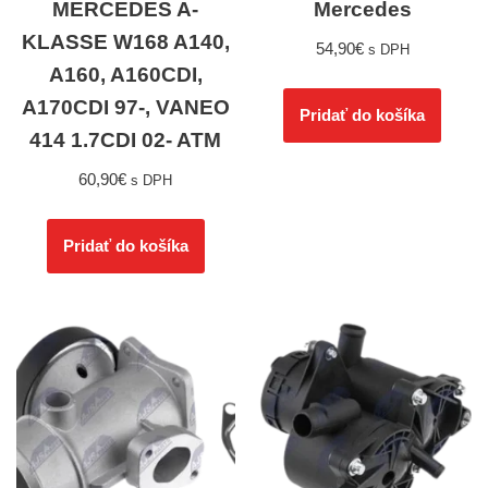
MERCEDES A-
Mercedes
KLASSE W168 A140,
54,90
€
s DPH
A160, A160CDI,
A170CDI 97-, VANEO
Pridať do košíka
414 1.7CDI 02- ATM
60,90
€
s DPH
Pridať do košíka