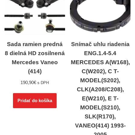
Sada ramien predná
Snímač uhlu riadenia
8 dielná HD zosilnená
ENG.1.4-5.4
Mercedes Vaneo
MERCEDES A(W168),
(414)
C(W202), C T-
MODEL(S202),
190,90
€
s DPH
CLK(A208/C208),
E(W210), E T-
Pridať do košíka
MODEL(S210),
SLK(R170),
VANEO(414) 1993-
2005