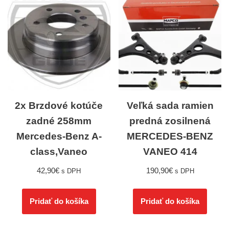
2x Brzdové kotúče
Veľká sada ramien
zadné 258mm
predná zosilnená
Mercedes-Benz A-
MERCEDES-BENZ
class,Vaneo
VANEO 414
42,90
€
190,90
€
s DPH
s DPH
Pridať do košíka
Pridať do košíka