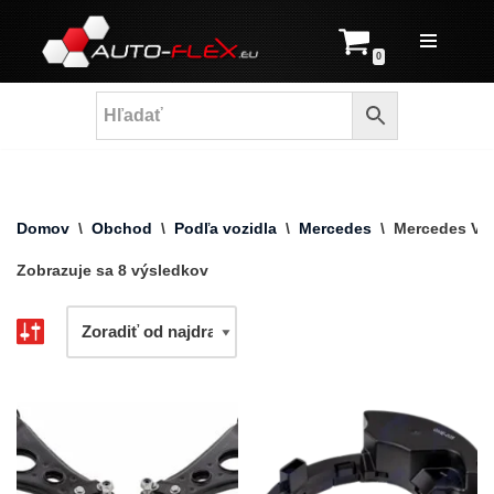
Prejsť
0
na
obsah
Domov
\
Obchod
\
Podľa vozidla
\
Mercedes
\
Mercedes Va
Zobrazuje sa 8 výsledkov