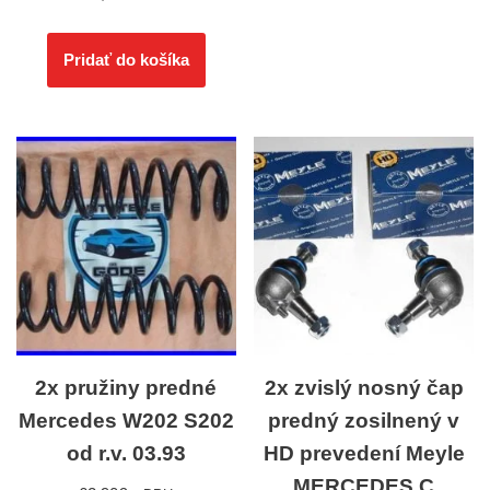
Pridať do košíka
2x pružiny predné
2x zvislý nosný čap
Mercedes W202 S202
predný zosilnený v
od r.v. 03.93
HD prevedení Meyle
MERCEDES C