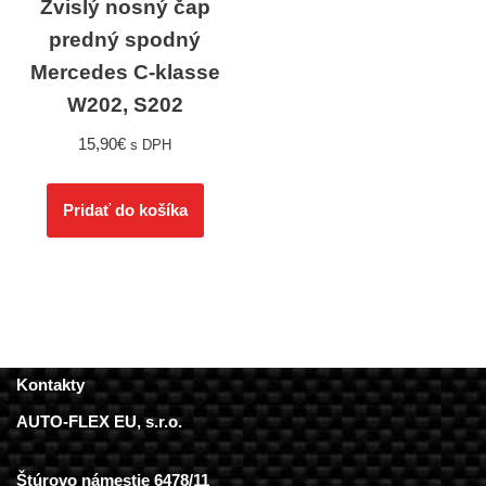
Zvislý nosný čap
predný spodný
Mercedes C-klasse
W202, S202
15,90
€
s DPH
Pridať do košíka
Kontakty
AUTO-FLEX EU, s.r.o.
Štúrovo námestie 6478/11