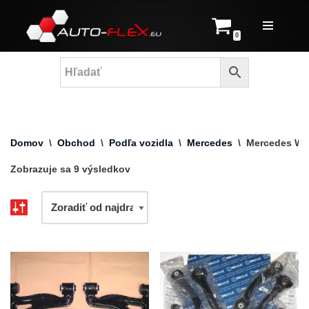
Prejsť
0
na
obsah
Domov
\
Obchod
\
Podľa vozidla
\
Mercedes
\
Mercedes W2
Zobrazuje sa 9 výsledkov