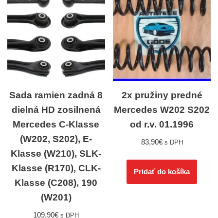
Sada ramien zadná 8
2x pružiny predné
dielná HD zosilnená
Mercedes W202 S202
Mercedes C-Klasse
od r.v. 01.1996
(W202, S202), E-
83,90
€
s DPH
Klasse (W210), SLK-
Klasse (R170), CLK-
Pridať do košíka
Klasse (C208), 190
(W201)
109,90
€
s DPH