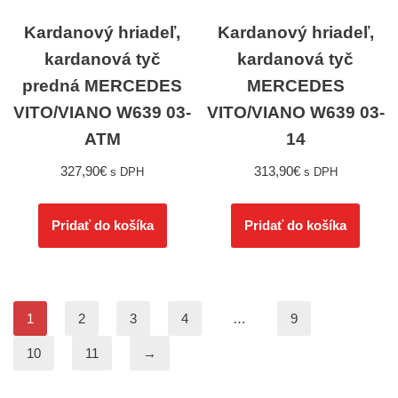
Kardanový hriadeľ,
Kardanový hriadeľ,
kardanová tyč
kardanová tyč
predná MERCEDES
MERCEDES
VITO/VIANO W639 03-
VITO/VIANO W639 03-
ATM
14
327,90
€
313,90
€
s DPH
s DPH
Pridať do košíka
Pridať do košíka
1
2
3
4
…
9
10
11
→