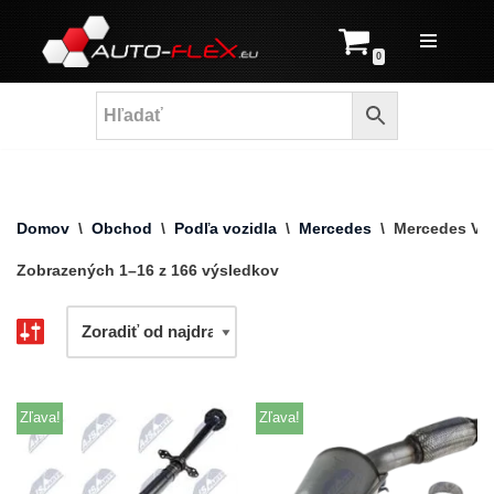
Prejsť
0
na
obsah
Domov
\
Obchod
\
Podľa vozidla
\
Mercedes
\
Mercedes Vit
Zobrazených 1–16 z 166 výsledkov
Zľava!
Zľava!