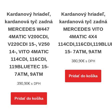
Kardanový hriadeľ,
Kardanový hriadeľ,
kardanová tyč zadná
kardanová tyč zadná
MERCEDES W447
MERCEDES VITO
4MATIC V200CDI,
4MATIC 4X4
V220CDI 15-, V250
114CDI,116CDI,119BL
14-, VITO 4MATIC
15- 7ATM, 9ATM
114CDI, 116CDI,
380,90
€
s DPH
119BLUETEC 15-
7ATM, 9ATM
Pridať do košíka
390,90
€
s DPH
Pridať do košíka