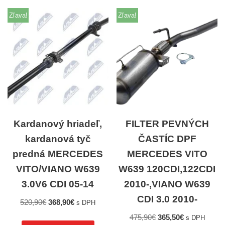
Zľava!
Zľava!
Kardanový hriadeľ,
FILTER PEVNÝCH
kardanová tyč
ČASTÍC DPF
predná MERCEDES
MERCEDES VITO
VITO/VIANO W639
W639 120CDI,122CDI
3.0V6 CDI 05-14
2010-,VIANO W639
CDI 3.0 2010-
520,90
€
368,90
€
s DPH
475,90
€
365,50
€
s DPH