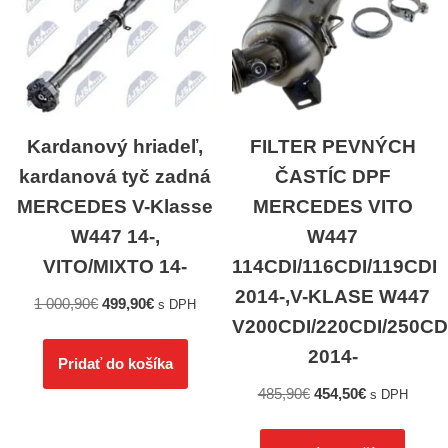
Kardanový hriadeľ,
FILTER PEVNÝCH
kardanová tyč zadná
ČASTÍC DPF
MERCEDES V-Klasse
MERCEDES VITO
W447 14-,
W447
VITO/MIXTO 14-
114CDI/116CDI/119CDI
2014-,V-KLASE W447
1 000,90
€
499,90
€
s DPH
V200CDI/220CDI/250CD
2014-
Pridať do košíka
485,90
€
454,50
€
s DPH