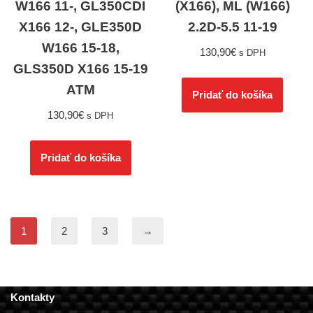
W166 11-, GL350CDI
(X166), ML (W166)
X166 12-, GLE350D
2.2D-5.5 11-19
W166 15-18,
130,90
€
s DPH
GLS350D X166 15-19
ATM
Pridať do košíka
130,90
€
s DPH
Pridať do košíka
1
2
3
→
Kontakty