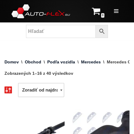
Prejsť
0
na
obsah
Domov
\
Obchod
\
Podľa vozidla
\
Mercedes
\
Mercedes GL
Zobrazených 1–16 z 40 výsledkov