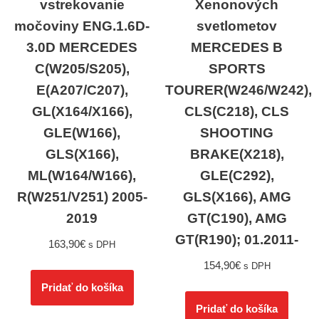
vstrekovanie
Xenonových
močoviny ENG.1.6D-
svetlometov
3.0D MERCEDES
MERCEDES B
C(W205/S205),
SPORTS
E(A207/C207),
TOURER(W246/W242),
GL(X164/X166),
CLS(C218), CLS
GLE(W166),
SHOOTING
GLS(X166),
BRAKE(X218),
ML(W164/W166),
GLE(C292),
R(W251/V251) 2005-
GLS(X166), AMG
2019
GT(C190), AMG
GT(R190); 01.2011-
163,90
€
s DPH
154,90
€
s DPH
Pridať do košíka
Pridať do košíka