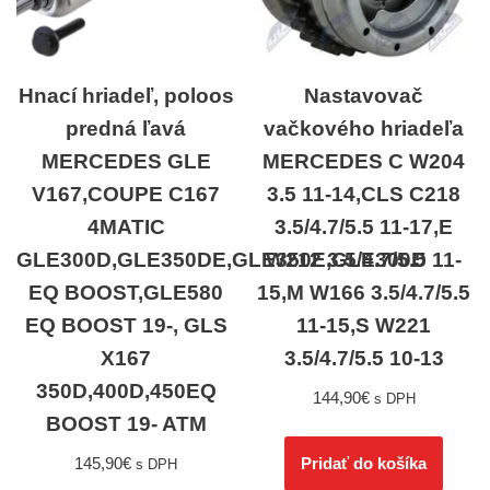
Hnací hriadeľ, poloos
Nastavovač
predná ľavá
vačkového hriadeľa
MERCEDES GLE
MERCEDES C W204
V167,COUPE C167
3.5 11-14,CLS C218
4MATIC
3.5/4.7/5.5 11-17,E
GLE300D,GLE350DE,GLE350E,GLE300D
W212 3.5/4.7/5.5 11-
EQ BOOST,GLE580
15,M W166 3.5/4.7/5.5
EQ BOOST 19-, GLS
11-15,S W221
X167
3.5/4.7/5.5 10-13
350D,400D,450EQ
144,90
€
s DPH
BOOST 19- ATM
145,90
€
Pridať do košíka
s DPH