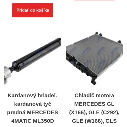
Pridať do košíka
Kardanový hriadeľ,
Chladič motora
kardanová tyč
MERCEDES GL
predná MERCEDES
(X166), GLE (C292),
4MATIC ML350D
GLE (W166), GLS