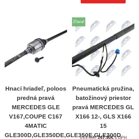
Zľava!
Hnací hriadeľ, poloos
Pneumatická pružina,
predná pravá
batožinový priestor
MERCEDES GLE
pravá MERCEDES GL
V167,COUPE C167
X166 12-, GLS X166
4MATIC
15
GLE300D,GLE350DE,GLE350E,GLE300D
211,90
€
147,90
€
s DPH