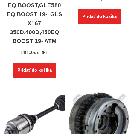
EQ BOOST,GLE580
EQ BOOST 19-, GLS
Pridať do košíka
X167
350D,400D,450EQ
BOOST 19- ATM
148,90
€
s DPH
Pridať do košíka