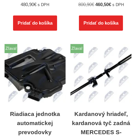
480,90
€
800,90
€
460,50
€
s DPH
s DPH
Pridať do košíka
Pridať do košíka
Zľava!
Zľava!
Riadiaca jednotka
Kardanový hriadeľ,
automatickej
kardanová tyč zadná
prevodovky
MERCEDES S-