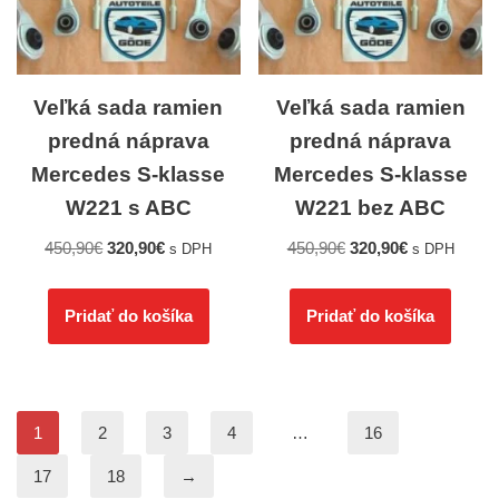
Veľká sada ramien
Veľká sada ramien
predná náprava
predná náprava
Mercedes S-klasse
Mercedes S-klasse
W221 s ABC
W221 bez ABC
450,90
€
320,90
€
450,90
€
320,90
€
s DPH
s DPH
Pridať do košíka
Pridať do košíka
1
2
3
4
…
16
17
18
→