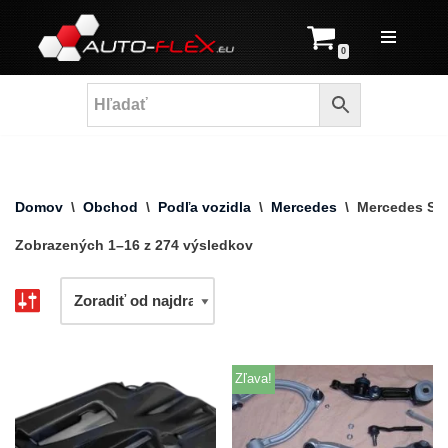
Prejsť
0
na
obsah
Domov
\
Obchod
\
Podľa vozidla
\
Mercedes
\
Mercedes S-
Zobrazených 1–16 z 274 výsledkov
Zľava!