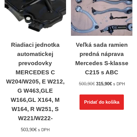
Riadiaci jednotka
Veľká sada ramien
automatickej
predná náprava
prevodovky
Mercedes S-klasse
MERCEDES C
C215 s ABC
W204/W205, E W212,
500,90
€
315,90
€
s DPH
G W463,GLE
W166,GL X164, M
Pridať do košíka
W164, R W251, S
W221/W222-
503,90
€
s DPH