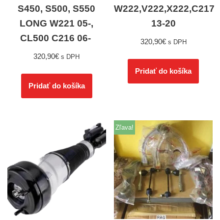
S450, S500, S550
W222,V222,X222,C217
LONG W221 05-,
13-20
CL500 C216 06-
320,90
€
s DPH
320,90
€
s DPH
Pridať do košíka
Pridať do košíka
Zľava!