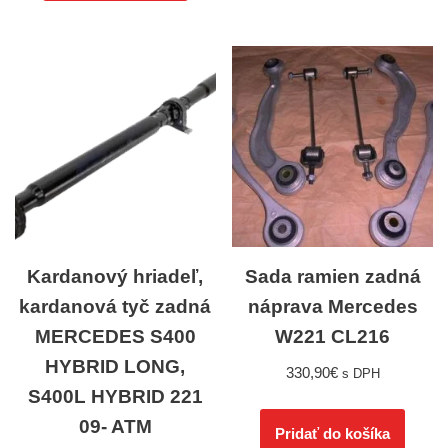
Kardanový hriadeľ,
Sada ramien zadná
kardanová tyč zadná
náprava Mercedes
MERCEDES S400
W221 CL216
HYBRID LONG,
330,90
€
s DPH
S400L HYBRID 221
09- ATM
Pridať do košíka