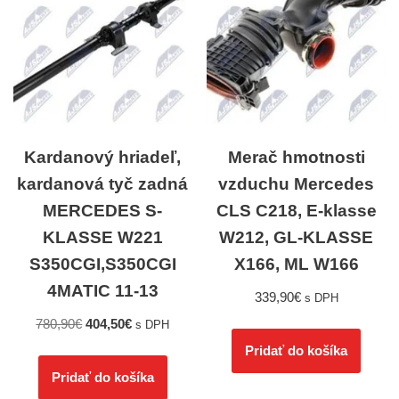
Kardanový hriadeľ,
Merač hmotnosti
kardanová tyč zadná
vzduchu Mercedes
MERCEDES S-
CLS C218, E-klasse
KLASSE W221
W212, GL-KLASSE
S350CGI,S350CGI
X166, ML W166
4MATIC 11-13
339,90
€
s DPH
780,90
€
404,50
€
s DPH
Pridať do košíka
Pridať do košíka