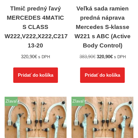
Tlmič predný ľavý
Veľká sada ramien
MERCEDES 4MATIC
predná náprava
S CLASS
Mercedes S-klasse
W222,V222,X222,C217
W221 s ABC (Active
13-20
Body Control)
320,90
€
383,90
€
320,90
€
s DPH
s DPH
Pridať do košíka
Pridať do košíka
Zľava!
Zľava!