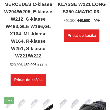
MERCEDES C-klasse
KLASSE W221 LONG
W204/W205, E-klasse
S350 4MATIC 06-
W212, G-klasse
740,90
€
440,50
€
s DPH
W463,GLE W166,GL
X164, ML-klasse
Pridať do košíka
W164, R-klasse
W251, S-klasse
W221/W222
520,90
€
450,90
€
s DPH
Pridať do košíka
Zľava!