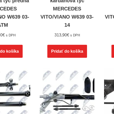
á tyč predná
kardanová tyč
CEDES
MERCEDES
NO W639 03-
VITO/VIANO W639 03-
VIT
ATM
14
90
€
313,90
€
s DPH
s DPH
 do košíka
Pridať do košíka