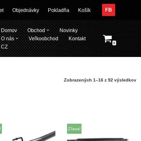
FB
et
Objednávky
Pokladňa
Košík
Domov
Obchod
Novinky
O nás
Veľkoobchod
Kontakt
0
CZ
Zobrazených 1–16 z 92 výsledkov
!
Zľava!