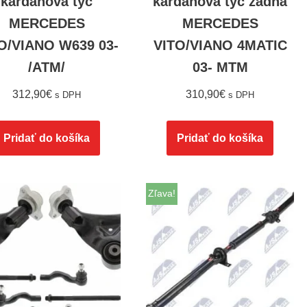
kardanová tyč
kardanová tyč zadná
MERCEDES
MERCEDES
O/VIANO W639 03-
VITO/VIANO 4MATIC
/ATM/
03- MTM
312,90
€
310,90
€
s DPH
s DPH
Pridať do košíka
Pridať do košíka
Zľava!