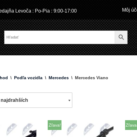
Môj úč
dajňa Levoča : Po-Pia : 9:00-17:00
hod
\
Podľa vozidla
\
Mercedes
\
Mercedes Viano
Zľava!
Zľava