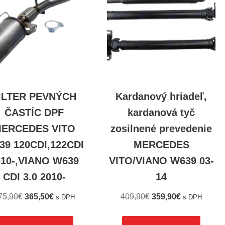
ILTER PEVNÝCH
Kardanový hriadeľ,
ČASTÍC DPF
kardanová tyč
ERCEDES VITO
zosilnené prevedenie
39 120CDI,122CDI
MERCEDES
010-,VIANO W639
VITO/VIANO W639 03-
CDI 3.0 2010-
14
75,90
€
365,50
€
409,90
€
359,90
€
s DPH
s DPH