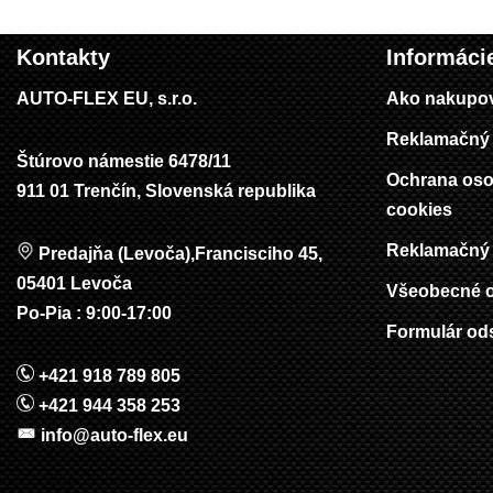
Kontakty
Informáci
AUTO-FLEX EU, s.r.o.
Ako nakupo
Reklamačný 
Štúrovo námestie 6478/11
Ochrana oso
911 01 Trenčín, Slovenská republika
cookies
Reklamačný 
Predajňa (Levoča),Francisciho 45,
05401 Levoča
Všeobecné 
Po-Pia : 9:00-17:00
Formulár od
+421 918 789 805
+421 944 358 253
info@auto-flex.eu