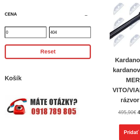
CENA
Reset
Kardano
kardanov
Košík
MER
VITO/VIA
rázvo
495,90
€
4
Pridať