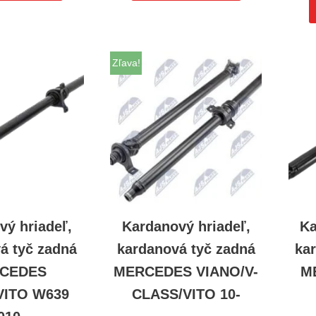
Zľava!
vý hriadeľ,
Kardanový hriadeľ,
Ka
á tyč zadná
kardanová tyč zadná
ka
CEDES
MERCEDES VIANO/V-
M
VITO W639
CLASS/VITO 10-