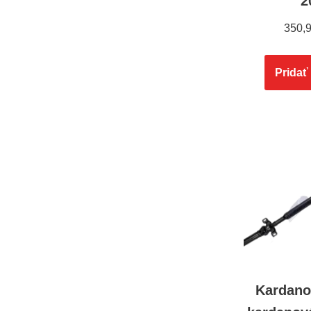
2
350,
Pridať
Kardano