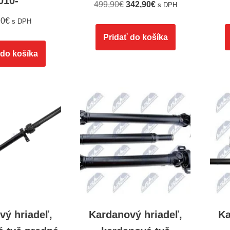
010-
499,90
€
342,90
€
s DPH
90
€
s DPH
Pridať do košíka
 do košíka
vý hriadeľ,
Kardanový hriadeľ,
Ka