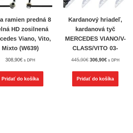
a ramien predná 8
Kardanový hriadeľ,
elná HD zosilnená
kardanová tyč
cedes Viano, Vito,
MERCEDES VIANO/V-
Mixto (W639)
CLASS/VITO 03-
308,90
€
445,90
€
306,90
€
s DPH
s DPH
Pridať do košíka
Pridať do košíka