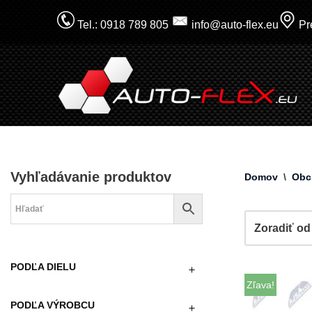
Tel.: 0918 789 805
info@auto-flex.eu
Pre
Prejsť
na
obsah
Vyhľadávanie produktov
Domov
\
Obc
PODĽA DIELU
Zľava!
PODĽA VÝROBCU