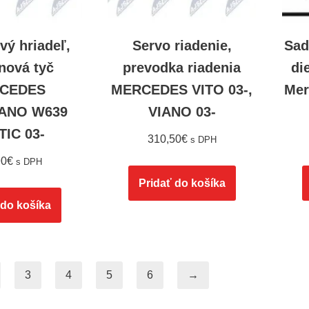
vý hriadeľ,
Servo riadenie,
Sad
nová tyč
prevodka riadenia
di
CEDES
MERCEDES VITO 03-,
Mer
IANO W639
VIANO 03-
TIC 03-
310,50
€
s DPH
90
€
s DPH
Pridať do košíka
 do košíka
3
4
5
6
→