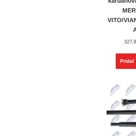
kardanov
MER
VITO/VIA
327,
Pridať