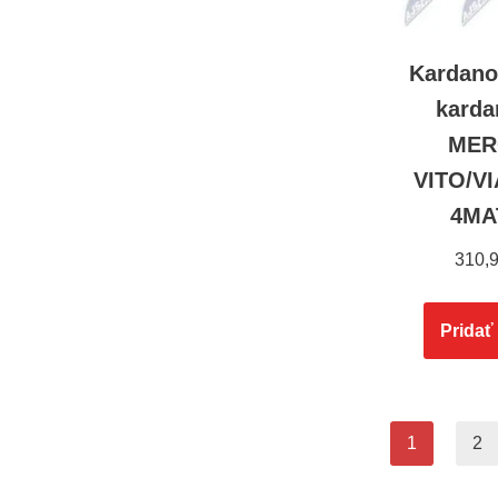
Kardano
karda
MER
VITO/V
4MA
310,
Pridať
1
2