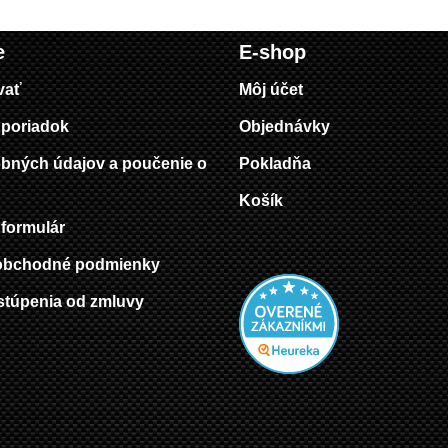
e
E-shop
vať
Môj účet
poriadok
Objednávky
bných údajov a poučenie o
Pokladňa
Košík
formulár
obchodné podmienky
stúpenia od zmluvy