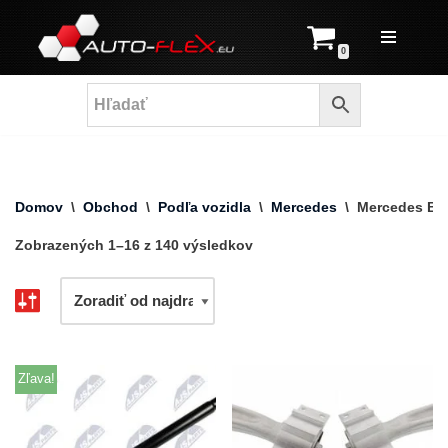
Prejsť
0
na
obsah
Domov
\
Obchod
\
Podľa vozidla
\
Mercedes
\
Mercedes B-
Zobrazených 1–16 z 140 výsledkov
Zľava!