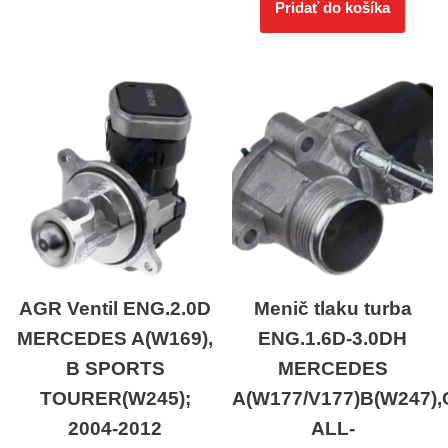
Pridať do košíka
AGR Ventil ENG.2.0D
Menič tlaku turba
MERCEDES A(W169),
ENG.1.6D-3.0DH
B SPORTS
MERCEDES
TOURER(W245);
A(W177/V177)B(W247),
2004-2012
ALL-