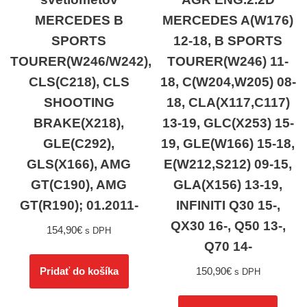
MERCEDES B
MERCEDES A(W176)
SPORTS
12-18, B SPORTS
TOURER(W246/W242),
TOURER(W246) 11-
CLS(C218), CLS
18, C(W204,W205) 08-
SHOOTING
18, CLA(X117,C117)
BRAKE(X218),
13-19, GLC(X253) 15-
GLE(C292),
19, GLE(W166) 15-18,
GLS(X166), AMG
E(W212,S212) 09-15,
GT(C190), AMG
GLA(X156) 13-19,
GT(R190); 01.2011-
INFINITI Q30 15-,
QX30 16-, Q50 13-,
154,90
€
s DPH
Q70 14-
150,90
€
Pridať do košíka
s DPH