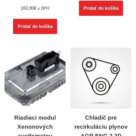
160,90
€
Pridať do košíka
s DPH
Pridať do košíka
Riadiaci modul
Chladič pre
Xenonových
recirkuláciu plynov
svetlometov
AGR ENG.2.2D