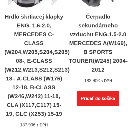
Hrdlo škrtiacej klapky
Čerpadlo
ENG. 1.6-2.0,
sekundárneho
MERCEDES C-
vzduchu ENG.1.5-2.0
CLASS
MERCEDES A(W169),
(W204,W205,S204,S205)
B SPORTS
08-, E-CLASS
TOURER(W245) 2004-
(W212,W213,S212,S213)
2012
13-, A-CLASS (W176)
183,90
€
s DPH
12-18, B-CLASS
(W246,W242) 11-18,
Pridať do košíka
CLA (X117,C117) 15-
19, GLC (X253) 15-19
187,90
€
s DPH