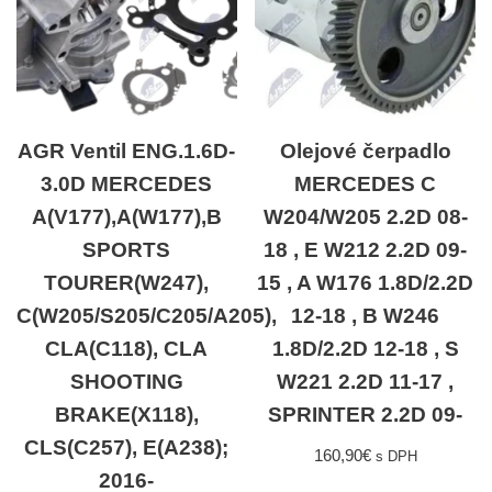
AGR Ventil ENG.1.6D-
Olejové čerpadlo
3.0D MERCEDES
MERCEDES C
A(V177),A(W177),B
W204/W205 2.2D 08-
SPORTS
18 , E W212 2.2D 09-
TOURER(W247),
15 , A W176 1.8D/2.2D
C(W205/S205/C205/A205),
12-18 , B W246
CLA(C118), CLA
1.8D/2.2D 12-18 , S
SHOOTING
W221 2.2D 11-17 ,
BRAKE(X118),
SPRINTER 2.2D 09-
CLS(C257), E(A238);
160,90
€
s DPH
2016-