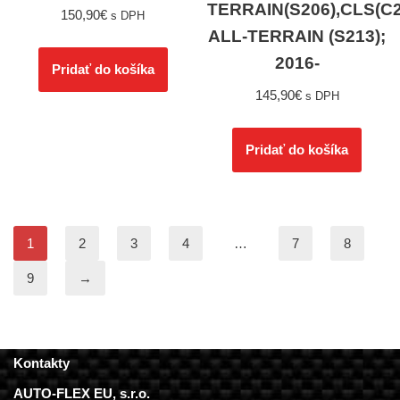
TERRAIN(S206),CLS(C2
150,90
€
s DPH
ALL-TERRAIN (S213);
2016-
Pridať do košíka
145,90
€
s DPH
Pridať do košíka
1
2
3
4
…
7
8
9
→
Kontakty
AUTO-FLEX EU, s.r.o.