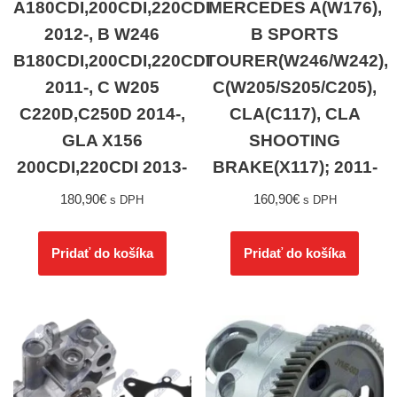
A180CDI,200CDI,220CDI
MERCEDES A(W176),
2012-, B W246
B SPORTS
B180CDI,200CDI,220CDI
TOURER(W246/W242),
2011-, C W205
C(W205/S205/C205),
C220D,C250D 2014-,
CLA(C117), CLA
GLA X156
SHOOTING
200CDI,220CDI 2013-
BRAKE(X117); 2011-
180,90
€
160,90
€
s DPH
s DPH
Pridať do košíka
Pridať do košíka