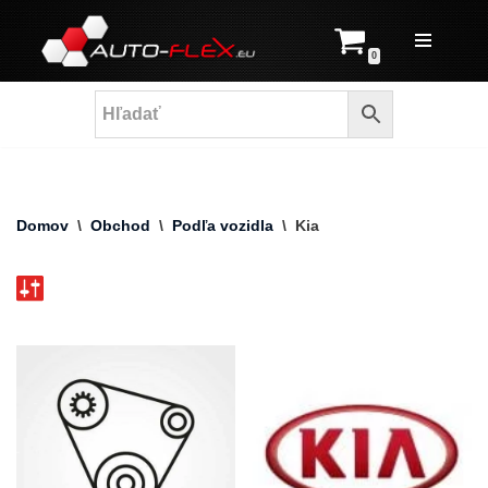
Prejsť
0
na
obsah
Domov
\
Obchod
\
Podľa vozidla
\
Kia