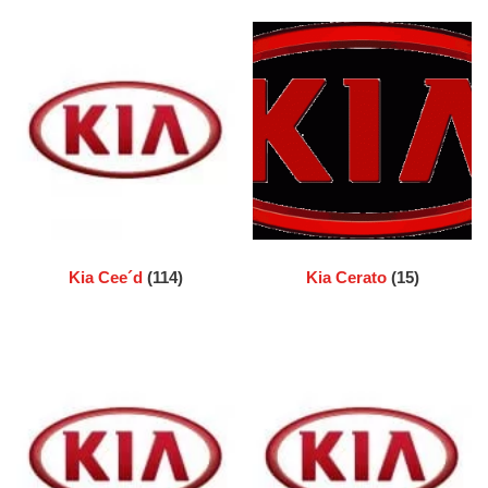
Kia Cee´d
(114)
Kia Cerato
(15)