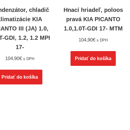
denzátor, chladič
Hnací hriadeľ, poloos
klimatizácie KIA
pravá KIA PICANTO
ANTO III (JA) 1.0,
1.0,1.0T-GDI 17- MTM
T-GDI, 1.2, 1.2 MPI
104,90
€
s DPH
17-
104,90
€
Pridať do košíka
s DPH
Pridať do košíka