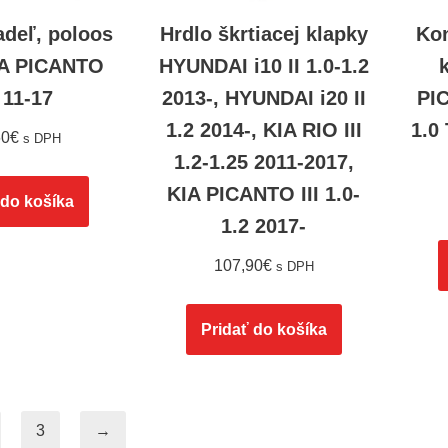
adeľ, poloos
Hrdlo škrtiacej klapky
Kon
IA PICANTO
HYUNDAI i10 II 1.0-1.2
 11-17
2013-, HYUNDAI i20 II
PIC
1.2 2014-, KIA RIO III
1.0 
60
€
s DPH
1.2-1.25 2011-2017,
KIA PICANTO III 1.0-
 do košíka
1.2 2017-
107,90
€
s DPH
Pridať do košíka
3
→