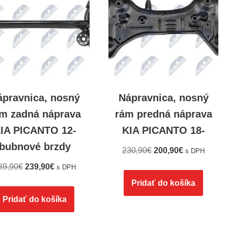
ápravnica, nosný
Nápravnica, nosný
m zadná náprava
rám predná náprava
IA PICANTO 12-
KIA PICANTO 18-
bubnové brzdy
230,90
€
200,90
€
s DPH
89,90
€
239,90
€
s DPH
Pridať do košíka
Pridať do košíka