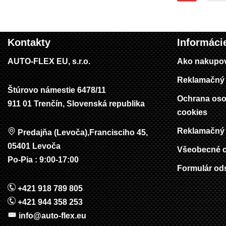
Kontakty
Informáci
AUTO-FLEX EU, s.r.o.
Ako nakupo
Reklamačný 
Štúrovo námestie 6478/11
Ochrana oso
911 01 Trenčín, Slovenská republika
cookies
Reklamačný 
Predajňa (Levoča),Francisciho 45,
05401 Levoča
Všeobecné 
Po-Pia : 9:00-17:00
Formulár od
+421 918 789 805
+421 944 358 253
info@auto-flex.eu