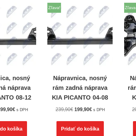
Zľava!
Zľava
ica, nosný
Nápravnica, nosný
N
ná náprava
rám zadná náprava
rá
ANTO 08-12
KIA PICANTO 04-08
K
99,90
€
239,90
€
199,90
€
2
s DPH
s DPH
 do košíka
Pridať do košíka