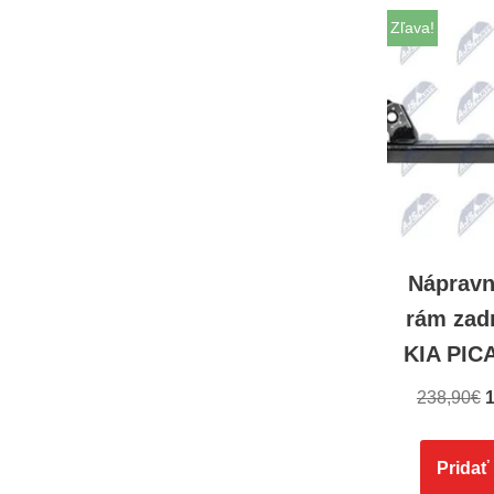
Zľava!
Nápravn
rám zad
KIA PIC
238,90
€
1
Pridať