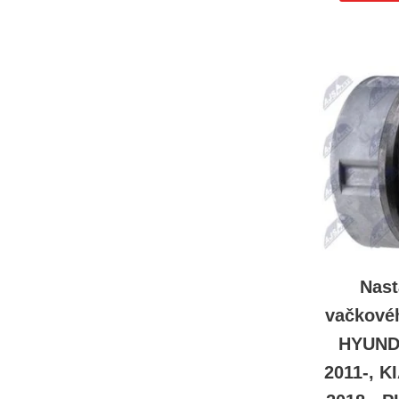
Nast
vačkové
HYUNDA
2011-, K