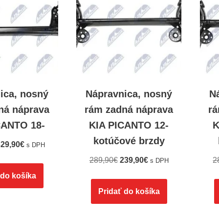
ica, nosný
Nápravnica, nosný
N
ná náprava
rám zadná náprava
rá
CANTO 18-
KIA PICANTO 12-
K
kotúčové brzdy
29,90
€
s DPH
289,90
€
239,90
€
2
s DPH
 do košíka
Pridať do košíka