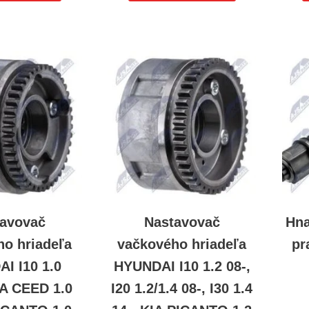
avovač
Nastavovač
Hna
ho hriadeľa
vačkového hriadeľa
pr
I I10 1.0
HYUNDAI I10 1.2 08-,
IA CEED 1.0
I20 1.2/1.4 08-, I30 1.4