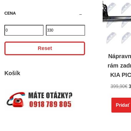
CENA
Reset
Nápravn
rám zad
Košík
KIA PI
399,90
€
3
Pridať