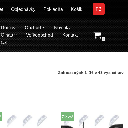
FB
et
Objednávky
Pokladňa
Košík
Domov
Obchod
Novinky
O nás
Veľkoobchod
Kontakt
0
CZ
Zobrazených 1–16 z 43 výsledkov
!
Zľava!