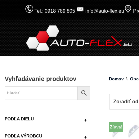
Tel.: 0918 789 805
info@auto-flex.eu
Pre
Prejsť
na
obsah
Vyhľadávanie produktov
Domov
\
Obc
PODĽA DIELU
Zľava!
PODĽA VÝROBCU