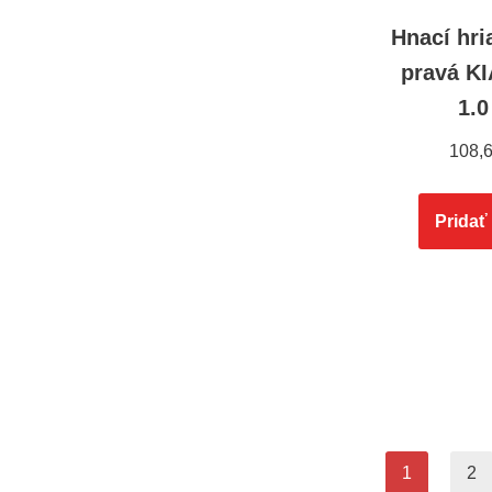
Hnací hri
pravá K
1.0
108,
Pridať
1
2