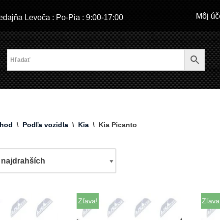
Môj úč
dajňa Levoča : Po-Pia : 9:00-17:00
hod
\
Podľa vozidla
\
Kia
\
Kia Picanto
Zľava!
Zľava