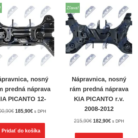
!
Zľava!
ápravnica, nosný
Nápravnica, nosný
m predná náprava
rám predná náprava
IA PICANTO 12-
KIA PICANTO r.v.
2008-2012
00,90
€
185,90
€
s DPH
215,90
€
182,90
€
s DPH
Pridať do košíka