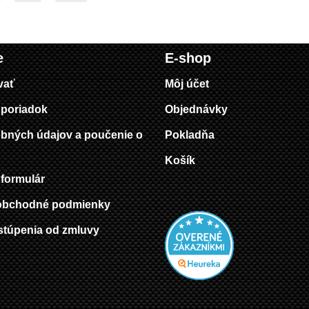
e
E-shop
vať
Môj účet
poriadok
Objednávky
bných údajov a poučenie o
Pokladňa
Košík
formulár
obchodné podmienky
stúpenia od zmluvy