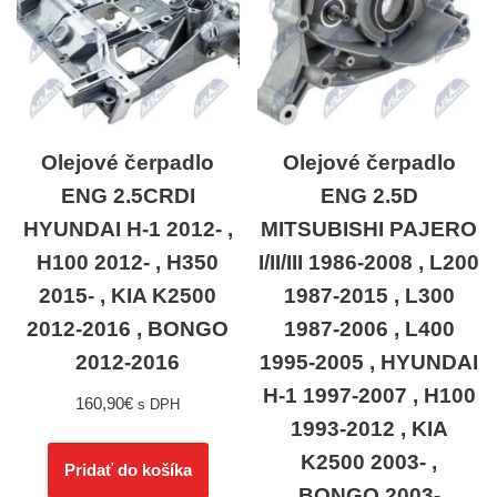
Olejové čerpadlo
Olejové čerpadlo
ENG 2.5CRDI
ENG 2.5D
HYUNDAI H-1 2012- ,
MITSUBISHI PAJERO
H100 2012- , H350
I/II/III 1986-2008 , L200
2015- , KIA K2500
1987-2015 , L300
2012-2016 , BONGO
1987-2006 , L400
2012-2016
1995-2005 , HYUNDAI
H-1 1997-2007 , H100
160,90
€
s DPH
1993-2012 , KIA
K2500 2003- ,
Pridať do košíka
BONGO 2003-