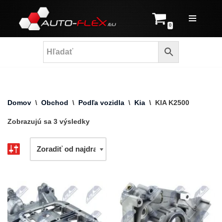
Prejsť
0
na
obsah
Domov
\
Obchod
\
Podľa vozidla
\
Kia
\
KIA K2500
Zobrazujú sa 3 výsledky