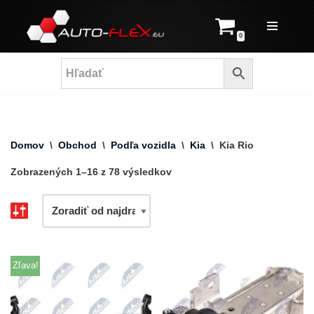
Prejsť
0
na
obsah
Domov
\
Obchod
\
Podľa vozidla
\
Kia
\
Kia Rio
Zobrazených 1–16 z 78 výsledkov
Zľava!