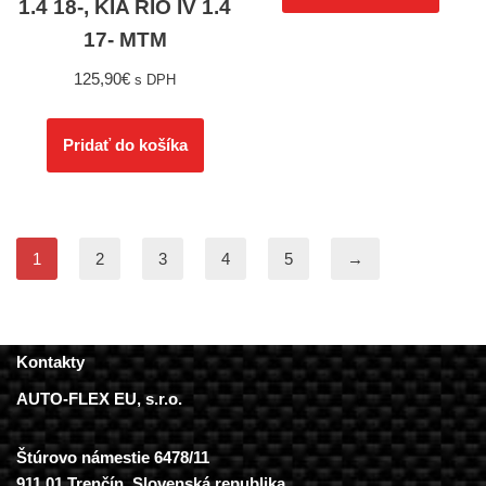
1.4 18-, KIA RIO IV 1.4
17- MTM
125,90
€
s DPH
Pridať do košíka
1
2
3
4
5
→
Kontakty
AUTO-FLEX EU, s.r.o.
Štúrovo námestie 6478/11
911 01 Trenčín, Slovenská republika