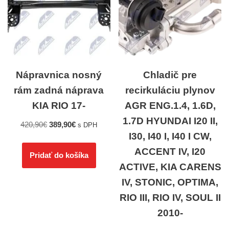
Nápravnica nosný
Chladič pre
rám zadná náprava
recirkuláciu plynov
KIA RIO 17-
AGR ENG.1.4, 1.6D,
1.7D HYUNDAI I20 II,
420,90
€
389,90
€
s DPH
I30, I40 I, I40 I CW,
ACCENT IV, I20
Pridať do košíka
ACTIVE, KIA CARENS
IV, STONIC, OPTIMA,
RIO III, RIO IV, SOUL II
2010-