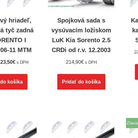
vý hriadeľ,
Spojková sada s
Ka
á tyč zadná
vysúvacím ložiskom
k
ORENTO I
LuK Kia Sorento 2.5
 06-11 MTM
CRDi od r.v. 12.2003
2
23,50
€
214,90
€
s DPH
s DPH
 do košíka
Pridať do košíka
Zľava