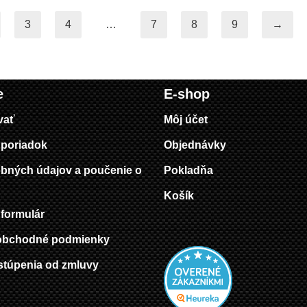
3
4
…
7
8
9
→
e
E-shop
vať
Môj účet
poriadok
Objednávky
bných údajov a poučenie o
Pokladňa
Košík
formulár
obchodné podmienky
stúpenia od zmluvy