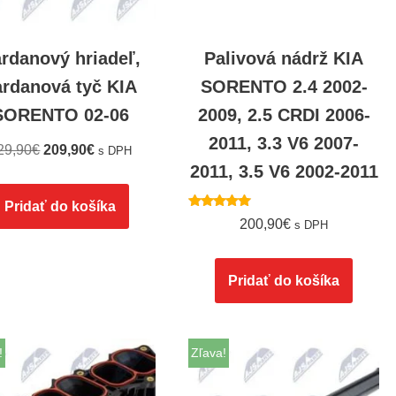
rdanový hriadeľ,
Palivová nádrž KIA
ardanová tyč KIA
SORENTO 2.4 2002-
SORENTO 02-06
2009, 2.5 CRDI 2006-
2011, 3.3 V6 2007-
29,90
€
209,90
€
s DPH
2011, 3.5 V6 2002-2011
Pridať do košíka
Hodnotenie
200,90
€
s DPH
5.00
z 5
Pridať do košíka
!
Zľava!