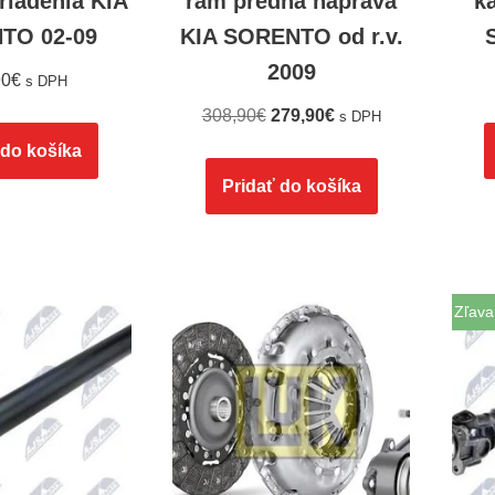
riadenia KIA
rám predná náprava
k
TO 02-09
KIA SORENTO od r.v.
2009
90
€
s DPH
308,90
€
279,90
€
s DPH
 do košíka
Pridať do košíka
Zľava