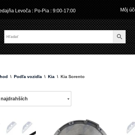
Môj úč
dajňa Levoča : Po-Pia : 9:00-17:00
hod
\
Podľa vozidla
\
Kia
\
Kia Sorento