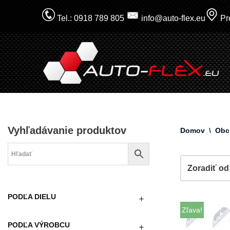
Tel.: 0918 789 805
info@auto-flex.eu
Pre
Prejsť
na
obsah
Vyhľadávanie produktov
Domov
\
Obc
PODĽA DIELU
Zľava!
PODĽA VÝROBCU