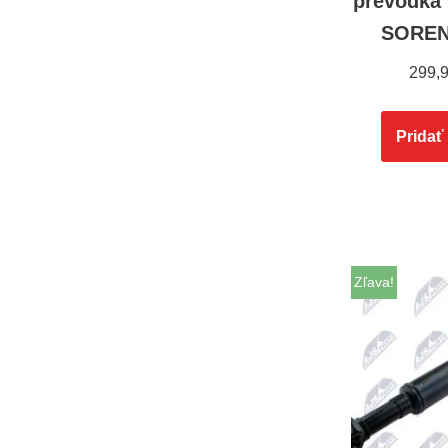
prevodka 
SOREN
299,
Pridať
Zľava!