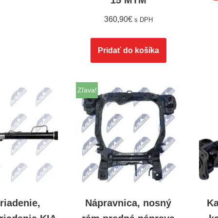
15 MTM
360,90
€
s DPH
Pridať do košíka
Zľava!
riadenie,
Nápravnica, nosný
Ka