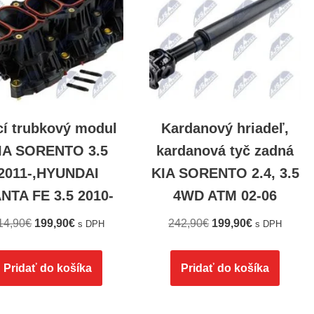
cí trubkový modul
Kardanový hriadeľ,
IA SORENTO 3.5
kardanová tyč zadná
2011-,HYUNDAI
KIA SORENTO 2.4, 3.5
NTA FE 3.5 2010-
4WD ATM 02-06
14,90
€
199,90
€
242,90
€
199,90
€
s DPH
s DPH
Pridať do košíka
Pridať do košíka