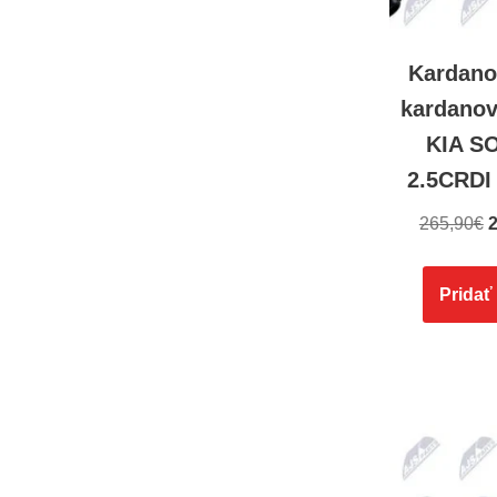
Kardano
kardanov
KIA S
2.5CRDI
265,90
€
2
Pridať