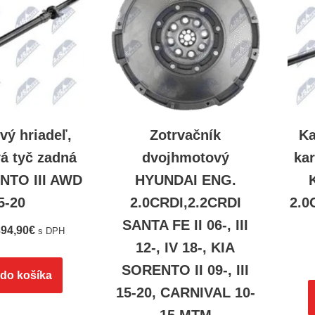
vý hriadeľ,
Zotrvačník
Ka
á tyč zadná
dvojhmotový
ka
NTO III AWD
HYUNDAI ENG.
5-20
2.0CRDI,2.2CRDI
2.0
SANTA FE II 06-, III
94,90
€
s DPH
12-, IV 18-, KIA
SORENTO II 09-, III
 do košíka
15-20, CARNIVAL 10-