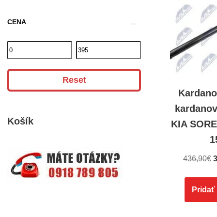
CENA
Reset
Kardano
kardanov
Košík
KIA SORE
1
436,90
€
3
Pridať