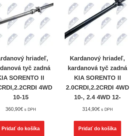
rdanový hriadeľ,
Kardanový hriadeľ,
rdanová tyč zadná
kardanová tyč zadná
KIA SORENTO II
KIA SORENTO II
CRDI,2.2CRDI 4WD
2.0CRDI,2.2CRDI 4WD
10-15
10-, 2.4 4WD 12-
360,90
€
314,90
€
s DPH
s DPH
Pridať do košíka
Pridať do košíka