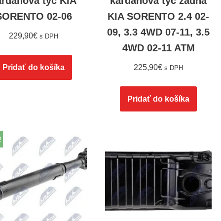
ardanová tyč KIA
kardanová tyč zadná
SORENTO 02-06
KIA SORENTO 2.4 02-
09, 3.3 4WD 07-11, 3.5
229,90
€
s DPH
4WD 02-11 ATM
Pridať do košíka
225,90
€
s DPH
Pridať do košíka
!