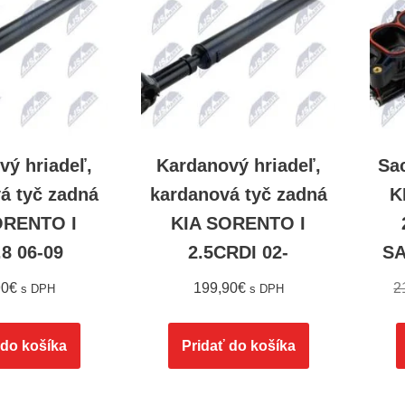
vý hriadeľ,
Kardanový hriadeľ,
Sa
á tyč zadná
kardanová tyč zadná
K
ORENTO I
KIA SORENTO I
.8 06-09
2.5CRDI 02-
SA
90
€
199,90
€
2
s DPH
s DPH
 do košíka
Pridať do košíka