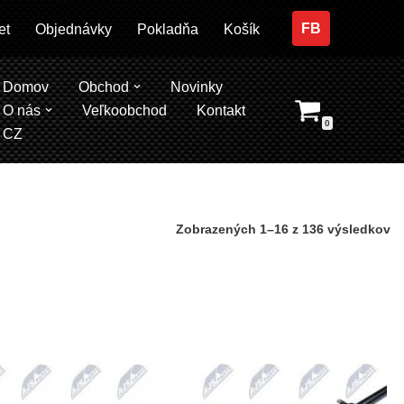
FB
et
Objednávky
Pokladňa
Košík
Domov
Obchod
Novinky
O nás
Veľkoobchod
Kontakt
0
CZ
Zobrazených 1–16 z 136 výsledkov