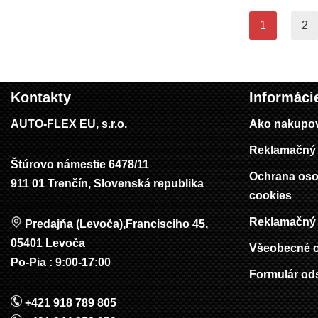
1
2
Kontakty
Informáci
AUTO-FLEX EU, s.r.o.
Ako nakupo
Reklamačný 
Štúrovo námestie 6478/11
Ochrana oso
911 01 Trenčín, Slovenská republika
cookies
Reklamačný 
Predajňa (Levoča),Francisciho 45,
05401 Levoča
Všeobecné 
Po-Pia : 9:00-17:00
Formulár od
+421 918 789 805