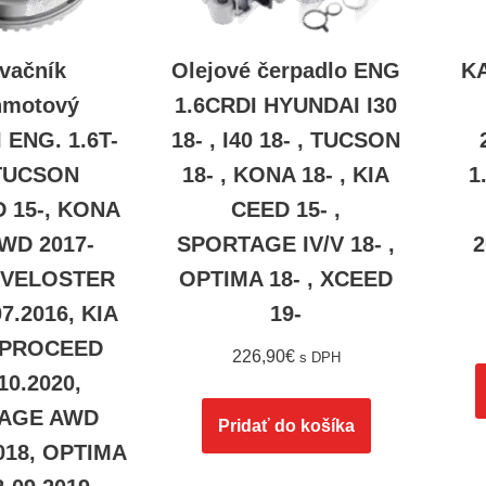
rvačník
Olejové čerpadlo ENG
K
hmotový
1.6CRDI HYUNDAI I30
ENG. 1.6T-
18- , I40 18- , TUCSON
TUCSON
18- , KONA 18- , KIA
1
 15-, KONA
CEED 15- ,
WD 2017-
SPORTAGE IV/V 18- ,
2
, VELOSTER
OPTIMA 18- , XCEED
07.2016, KIA
19-
 PROCEED
226,90
€
s DPH
10.2020,
AGE AWD
Pridať do košíka
2018, OPTIMA