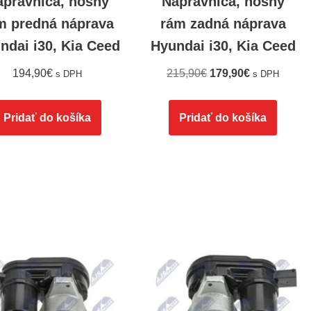
ápravnica, nosný
Nápravnica, nosný
m predná náprava
rám zadná náprava
ndai i30, Kia Ceed
Hyundai i30, Kia Ceed
194,90
€
215,90
€
179,90
€
s DPH
s DPH
Pridať do košíka
Pridať do košíka