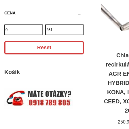
CENA
Reset
Chla
recirkul
Košík
AGR EN
HYBRID
KONA, I
CEED, X
2
250,