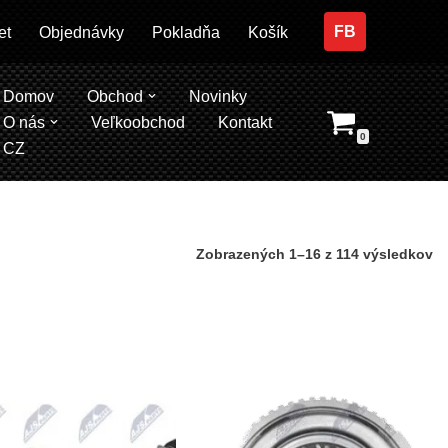
FB
et
Objednávky
Pokladňa
Košík
Domov
Obchod
Novinky
O nás
Veľkoobchod
Kontakt
0
CZ
Zobrazených 1–16 z 114 výsledkov