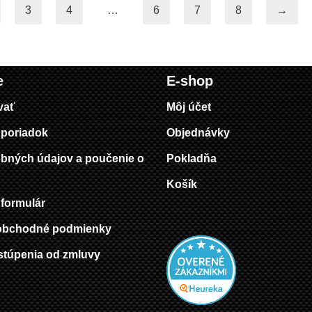
3
4
…
6
7
8
→
e
E-shop
vať
Môj účet
poriadok
Objednávky
bných údajov a poučenie o
Pokladňa
Košík
formulár
obchodné podmienky
stúpenia od zmluvy