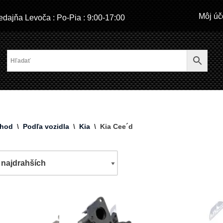
Môj úč
dajňa Levoča : Po-Pia : 9:00-17:00
hod
\
Podľa vozidla
\
Kia
\
Kia Cee´d