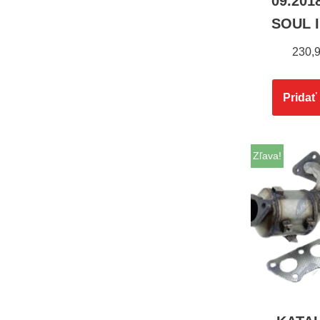
09.201
SOUL I
230,
Pridať
Zľava!