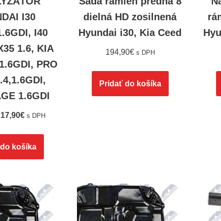
LYZÁTOR
Sada ramien predná 8
N
DAI I30
dielná HD zosilnená
rá
1.6GDI, I40
Hyundai i30, Kia Ceed
Hyu
X35 1.6, KIA
194,90
€
s DPH
.1.6GDI, PRO
.4,1.6GDI,
Pridať do košíka
GE 1.6GDI
17,90
€
s DPH
 do košíka