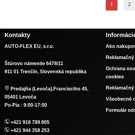
1
2
Kontakty
Informáci
AUTO-FLEX EU, s.r.o.
Ako nakupo
Reklamačný 
Štúrovo námestie 6478/11
Ochrana oso
911 01 Trenčín, Slovenská republika
cookies
Reklamačný 
Predajňa (Levoča),Francisciho 45,
05401 Levoča
Všeobecné 
Po-Pia : 9:00-17:00
Formulár od
+421 918 789 805
+421 944 358 253