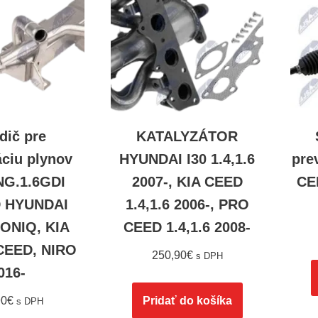
dič pre
KATALYZÁTOR
áciu plynov
HYUNDAI I30 1.4,1.6
pre
G.1.6GDI
2007-, KIA CEED
CE
 HYUNDAI
1.4,1.6 2006-, PRO
ONIQ, KIA
CEED 1.4,1.6 2008-
CEED, NIRO
250,90
€
s DPH
016-
90
€
Pridať do košíka
s DPH