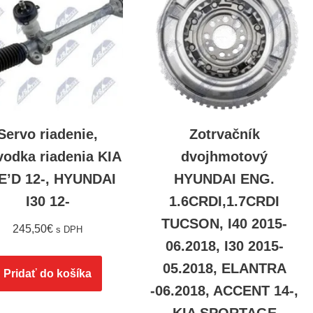
Servo riadenie,
Zotrvačník
vodka riadenia KIA
dvojhmotový
E’D 12-, HYUNDAI
HYUNDAI ENG.
I30 12-
1.6CRDI,1.7CRDI
TUCSON, I40 2015-
245,50
€
s DPH
06.2018, I30 2015-
05.2018, ELANTRA
Pridať do košíka
-06.2018, ACCENT 14-,