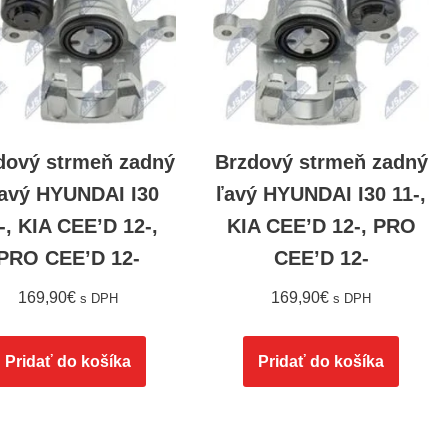
dový strmeň zadný
Brzdový strmeň zadný
avý HYUNDAI I30
ľavý HYUNDAI I30 11-,
-, KIA CEE’D 12-,
KIA CEE’D 12-, PRO
PRO CEE’D 12-
CEE’D 12-
169,90
€
169,90
€
s DPH
s DPH
Pridať do košíka
Pridať do košíka