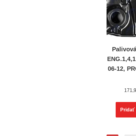
Palivov
ENG.1,4,1
06-12, P
171,
Pridať