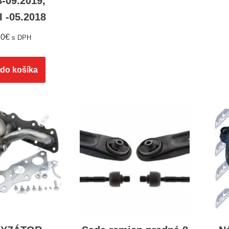
8-09.2019,
I -05.2018
90
€
s DPH
 do košíka