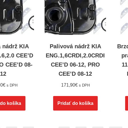
á nádrž KIA
Palivová nádrž KIA
Brz
.6,2.0 CEE’D
ENG.1,6CRDI,2.0CRDI
pr
RO CEE’D 08-
CEE’D 06-12, PRO
11
12
CEE’D 08-12
90
€
171,90
€
s DPH
s DPH
 do košíka
Pridať do košíka