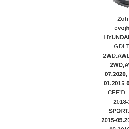
Zot
dvoj
HYUNDAI 
GDI 
2WD,AWD
2WD,A
07.2020
01.2015-
CEE’D,
2018-
SPORT
2015-05.