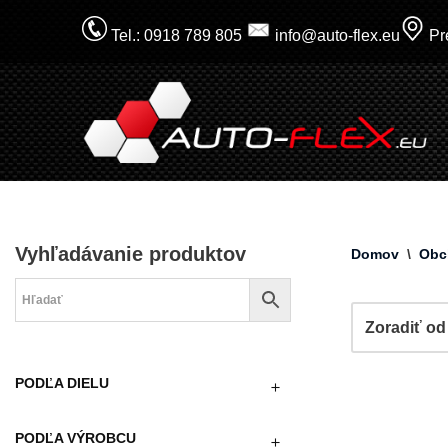
Tel.: 0918 789 805
info@auto-flex.eu
Pre
Prejsť
na
obsah
Vyhľadávanie produktov
Domov
\
Obc
PODĽA DIELU
PODĽA VÝROBCU