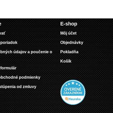
e
E-shop
vať
Môj účet
poriadok
Objednávky
bných údajov a poučenie o
Pokladňa
Košík
formulár
obchodné podmienky
stúpenia od zmluvy