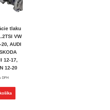
ácie tlaku
1.2TSI VW
-20, AUDI
, SKODA
I 12-17,
N 12-20
s DPH
 košíka