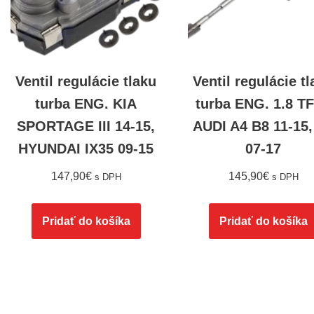
Ventil regulácie tlaku
Ventil regulácie t
turba ENG. KIA
turba ENG. 1.8 TF
SPORTAGE III 14-15,
AUDI A4 B8 11-15,
HYUNDAI IX35 09-15
07-17
147,90
€
145,90
€
s DPH
s DPH
Pridať do košíka
Pridať do košíka