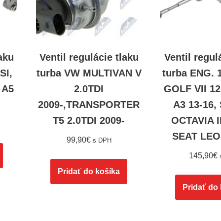
laku
Ventil regulácie tlaku
Ventil regul
SI,
turba VW MULTIVAN V
turba ENG. 
 A5
2.0TDI
GOLF VII 12
2009-,TRANSPORTER
A3 13-16
T5 2.0TDI 2009-
OCTAVIA II
SEAT LEO
99,90
€
s DPH
145,90
€
Pridať do košíka
Pridať do