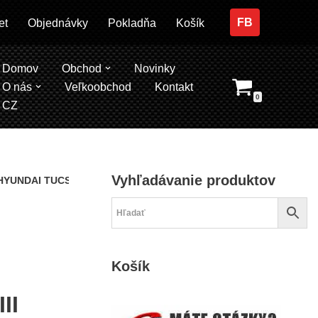
FB
et
Objednávky
Pokladňa
Košík
Domov
Obchod
Novinky
O nás
Veľkoobchod
Kontakt
0
CZ
Vyhľadávanie produktov
I, HYUNDAI TUCSON 15-20, SANTA FE III 12-18, KIA SORENTO III 15
a
Košík
II