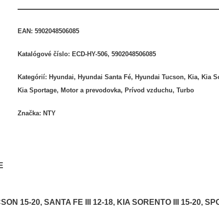
EAN:
5902048506085
Katalógové číslo:
ECD-HY-506, 5902048506085
Kategórií:
Hyundai
,
Hyundai Santa Fé
,
Hyundai Tucson
,
Kia
,
Kia S
Kia Sportage
,
Motor a prevodovka
,
Prívod vzduchu
,
Turbo
Značka:
NTY
E
CSON 15-20, SANTA FE III 12-18, KIA SORENTO III 15-20, S