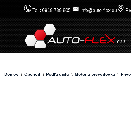
Tel.: 0918 789 805
info@auto-flex.eu
Pre
Prejsť
na
obsah
Domov
\
Obchod
\
Podľa dielu
\
Motor a prevodovka
\
Prív