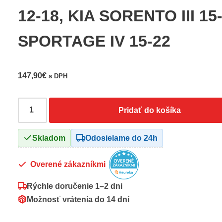
12-18, KIA SORENTO III 15-
SPORTAGE IV 15-22
147,90
€
s DPH
Pridať do košíka
Skladom
Odosielame do 24h
Overené zákazníkmi
Rýchle doručenie
1–2 dni
Možnosť vrátenia do
14 dní