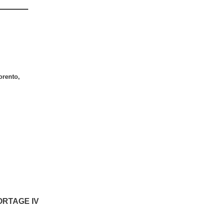
orento
,
PORTAGE IV