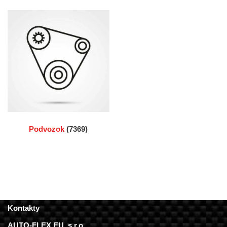
Podvozok
(7369)
Kontakty
AUTO-FLEX EU, s.r.o.