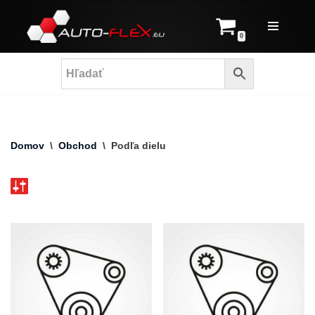
Prejsť
0
na
obsah
Domov
\
Obchod
\
Podľa dielu