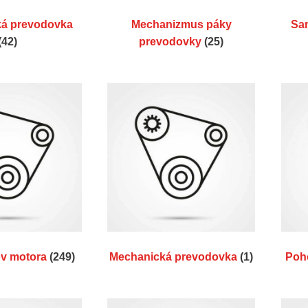
ká prevodovka
Mechanizmus páky
Sa
(42)
prevodovky
(25)
ov motora
(249)
Mechanická prevodovka
(1)
Poh