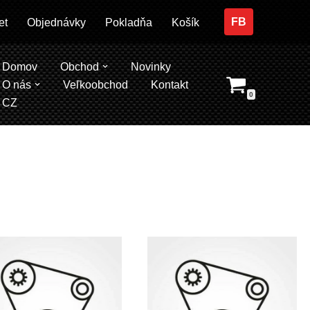
FB
et
Objednávky
Pokladňa
Košík
Domov
Obchod
Novinky
O nás
Veľkoobchod
Kontakt
0
CZ