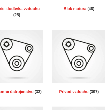
nie, dodávka vzduchu
Blok motora
(48)
(25)
onné ústrojenstvo
(33)
Prívod vzduchu
(397)