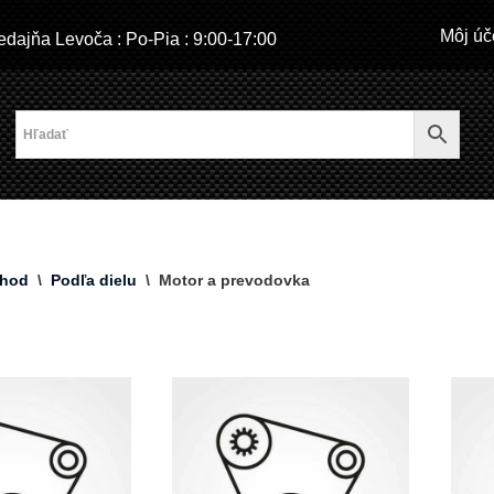
Môj úč
dajňa Levoča : Po-Pia : 9:00-17:00
hod
\
Podľa dielu
\
Motor a prevodovka