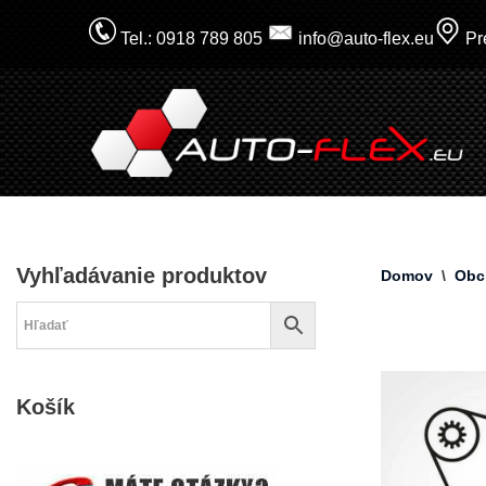
Tel.: 0918 789 805
info@auto-flex.eu
Pre
Prejsť
na
obsah
Vyhľadávanie produktov
Domov
\
Obc
Košík