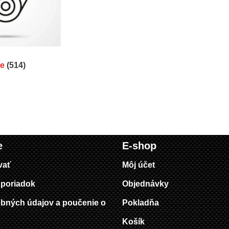
re
(514)
e
E-shop
vať
Môj účet
poriadok
Objednávky
bných údajov a poučenie o
Pokladňa
Košík