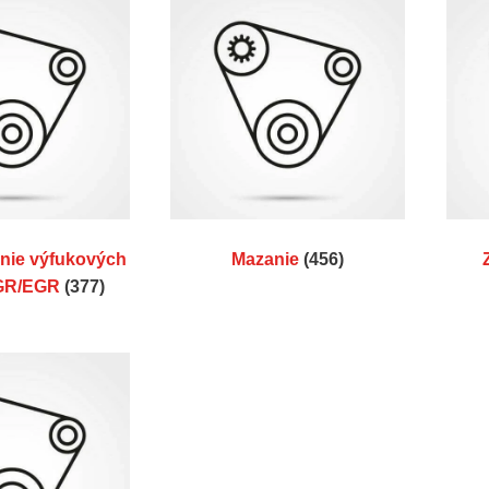
nie výfukových
Mazanie
(456)
AGR/EGR
(377)