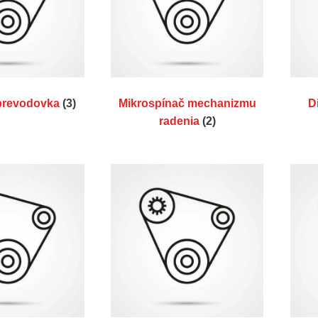
prevodovka
(3)
Mikrospínač mechanizmu
D
radenia
(2)