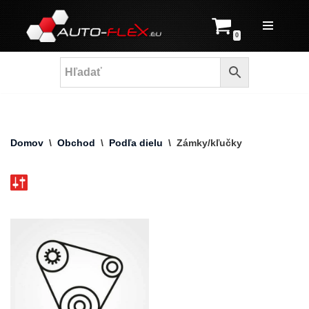
Prejsť
0
na
obsah
Domov
\
Obchod
\
Podľa dielu
\
Zámky/kľučky