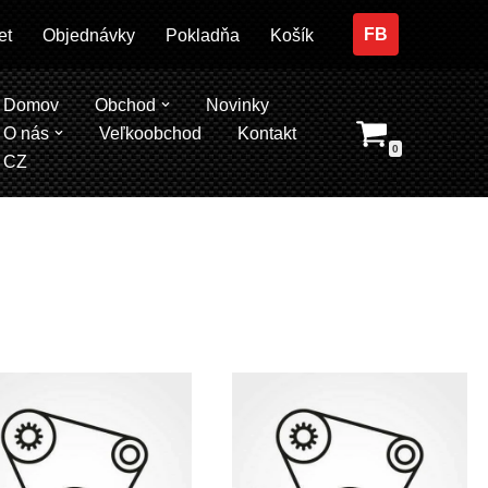
FB
et
Objednávky
Pokladňa
Košík
Domov
Obchod
Novinky
O nás
Veľkoobchod
Kontakt
0
CZ