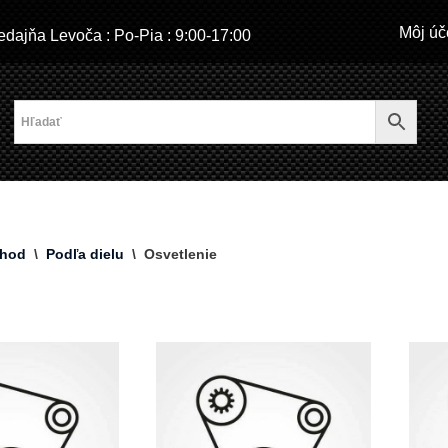
Môj úč
dajňa Levoča : Po-Pia : 9:00-17:00
hod
\
Podľa dielu
\
Osvetlenie