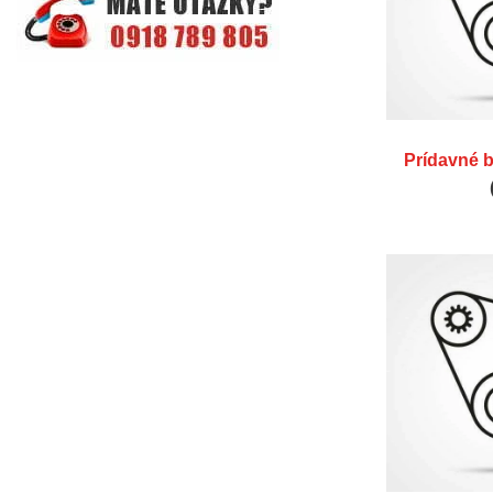
Prídavné b