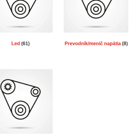
Led
(61)
Prevodník/menič napätia
(8)