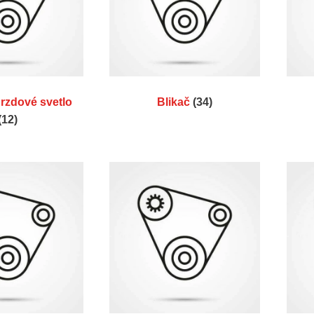
rzdové svetlo
Blikač
(34)
(12)