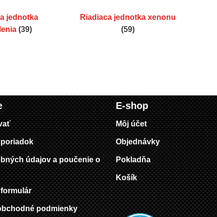
a jednotka
Riadiaca jednotka xenonu
lenia
(39)
(59)
e
E-shop
vať
Môj účet
poriadok
Objednávky
bných údajov a poučenie o
Pokladňa
Košík
formulár
obchodné podmienky