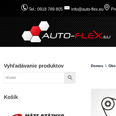
Tel.: 0918 789 805
info@auto-flex.eu
Pre
Prejsť
na
obsah
Vyhľadávanie produktov
Domov
\
Obc
Košík