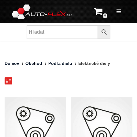
Prejsť
0
na
obsah
Domov
\
Obchod
\
Podľa dielu
\
Elektrické diely