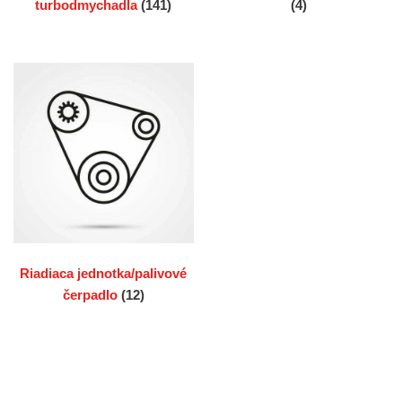
turbodmychadla
(141)
(4)
Riadiaca jednotka/palivové
čerpadlo
(12)