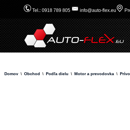
Tel.: 0918 789 805
info@auto-flex.eu
Pre
Prejsť
na
obsah
Domov
\
Obchod
\
Podľa dielu
\
Motor a prevodovka
\
Prív