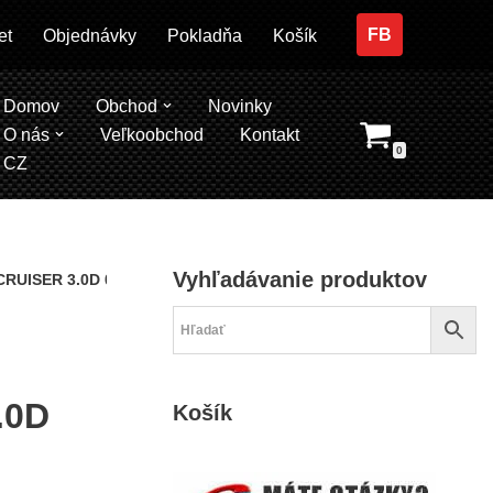
FB
et
Objednávky
Pokladňa
Košík
Domov
Obchod
Novinky
O nás
Veľkoobchod
Kontakt
0
CZ
Vyhľadávanie produktov
 CRUISER 3.0D 04-09
a
.0D
Košík