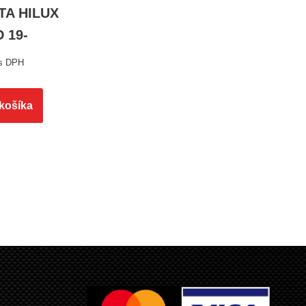
TA HILUX
D 19-
s DPH
 košíka