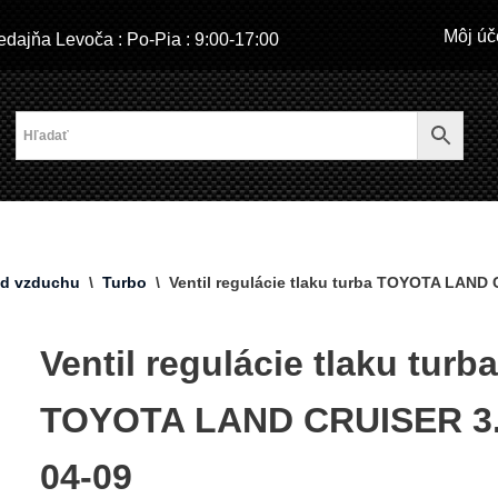
Môj úč
dajňa Levoča : Po-Pia : 9:00-17:00
od vzduchu
\
Turbo
\
Ventil regulácie tlaku turba TOYOTA LAND
Ventil regulácie tlaku turb
TOYOTA LAND CRUISER 3
04-09