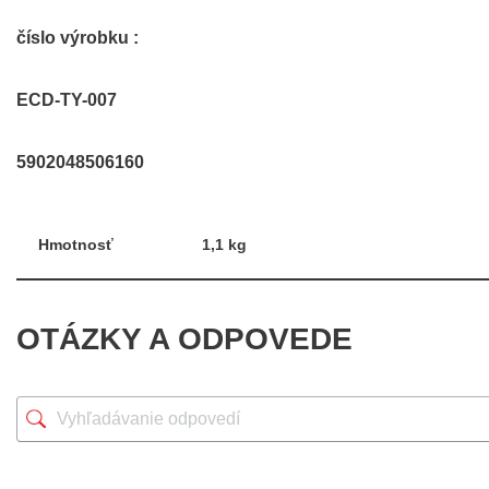
číslo výrobku :
ECD-TY-007
5902048506160
Hmotnosť
1,1 kg
OTÁZKY A ODPOVEDE