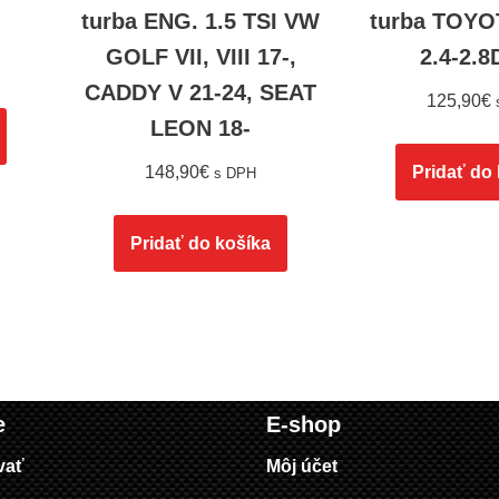
turba ENG. 1.5 TSI VW
turba TOYO
GOLF VII, VIII 17-,
2.4-2.8
CADDY V 21-24, SEAT
125,90
€
LEON 18-
148,90
€
Pridať do
s DPH
Pridať do košíka
e
E-shop
vať
Môj účet