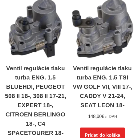
Ventil regulácie tlaku
Ventil regulácie tlaku
turba ENG. 1.5
turba ENG. 1.5 TSI
BLUEHDI, PEUGEOT
VW GOLF VII, VIII 17-,
508 II 18-, 308 II 17-21,
CADDY V 21-24,
EXPERT 18-,
SEAT LEON 18-
CITROEN BERLINGO
148,90
€
s DPH
18-, C4
SPACETOURER 18-
Pridať do košíka