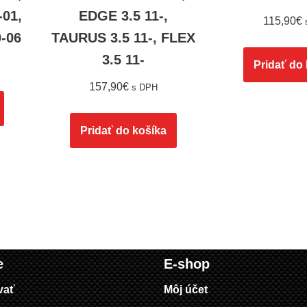
01,
EDGE 3.5 11-,
115,90
€
-06
TAURUS 3.5 11-, FLEX
3.5 11-
Pridať do
157,90
€
s DPH
Pridať do košíka
e
E-shop
vať
Môj účet