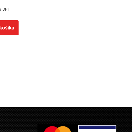
s DPH
 košíka