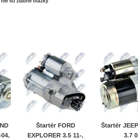
ľ nie sú žiadne otázky
AND
Štartér FORD
Štartér JEE
04,
EXPLORER 3.5 11-,
3.7 0