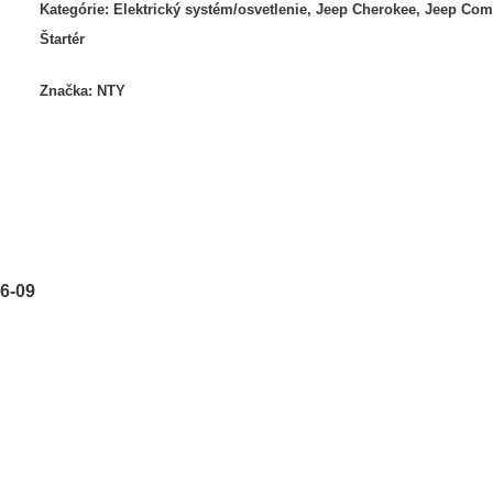
Kategórie:
Elektrický systém/osvetlenie
,
Jeep Cherokee
,
Jeep Co
Štartér
Značka:
NTY
6-09