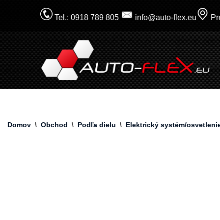
Tel.: 0918 789 805
info@auto-flex.eu
Pre
Prejsť
na
obsah
Domov
\
Obchod
\
Podľa dielu
\
Elektrický systém/osvetleni