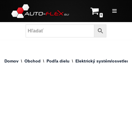
Prejsť
0
na
obsah
Domov
\
Obchod
\
Podľa dielu
\
Elektrický systém/osvetleni