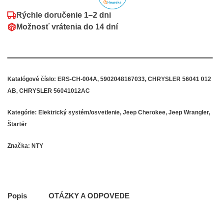
Rýchle doručenie
1–2 dni
Možnosť vrátenia do
14 dní
Katalógové číslo:
ERS-CH-004A, 5902048167033, CHRYSLER 56041 012
AB, CHRYSLER 56041012AC
Kategórie:
Elektrický systém/osvetlenie
,
Jeep Cherokee
,
Jeep Wrangler
,
Štartér
Značka:
NTY
Popis
OTÁZKY A ODPOVEDE