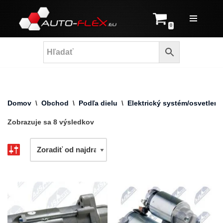
Prejsť
0
na
obsah
Domov
\
Obchod
\
Podľa dielu
\
Elektrický systém/osvetleni
Zobrazuje sa 8 výsledkov