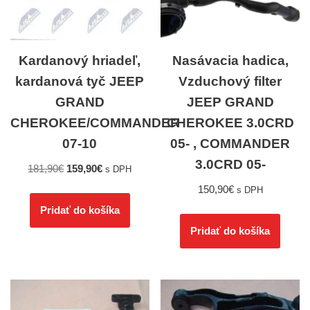
Kardanový hriadeľ,
Nasávacia hadica,
kardanová tyč JEEP
Vzduchový filter
GRAND
JEEP GRAND
CHEROKEE/COMMANDER
CHEROKEE 3.0CRD
07-10
05- , COMMANDER
3.0CRD 05-
181,90
€
159,90
€
s DPH
150,90
€
s DPH
Pridať do košíka
Pridať do košíka