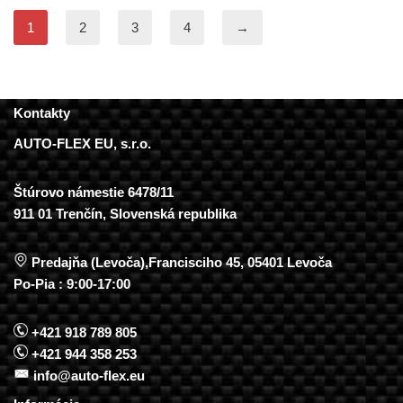
1
2
3
4
→
Kontakty
AUTO-FLEX EU, s.r.o.
Štúrovo námestie 6478/11
911 01 Trenčín, Slovenská republika
Predajňa (Levoča),Francisciho 45, 05401 Levoča
Po-Pia : 9:00-17:00
+421 918 789 805
+421 944 358 253
info@auto-flex.eu