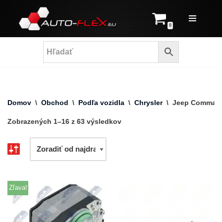
Prejsť
0
na
obsah
Domov
\
Obchod
\
Podľa vozidla
\
Chrysler
\
Jeep Comman
Zobrazených 1–16 z 63 výsledkov
Zľava!