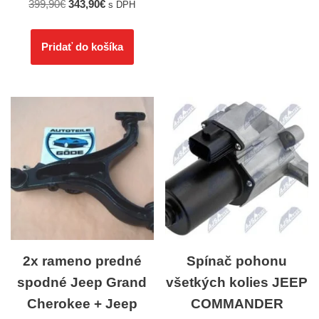
399,90
€
343,90
€
s DPH
Pridať do košíka
2x rameno predné
Spínač pohonu
spodné Jeep Grand
všetkých kolies JEEP
Cherokee + Jeep
COMMANDER