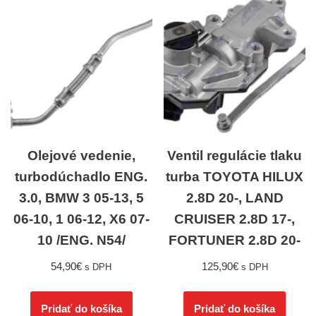
Olejové vedenie,
Ventil regulácie tlaku
turbodúchadlo ENG.
turba TOYOTA HILUX
3.0, BMW 3 05-13, 5
2.8D 20-, LAND
06-10, 1 06-12, X6 07-
CRUISER 2.8D 17-,
10 /ENG. N54/
FORTUNER 2.8D 20-
54,90
€
125,90
€
s DPH
s DPH
Pridať do košíka
Pridať do košíka