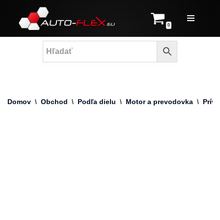
Prejsť
0
na
obsah
Domov
\
Obchod
\
Podľa dielu
\
Motor a prevodovka
\
Prív