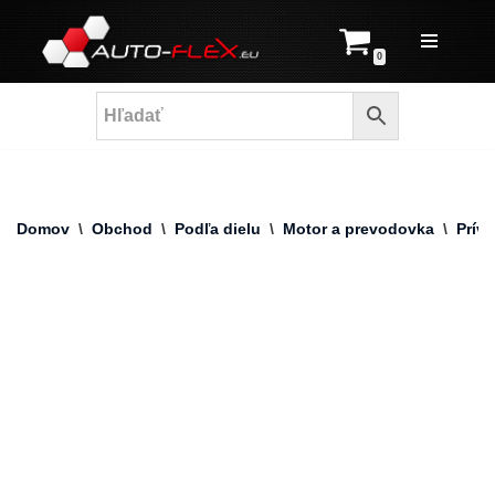
Prejsť
0
na
obsah
Domov
\
Obchod
\
Podľa dielu
\
Motor a prevodovka
\
Prív