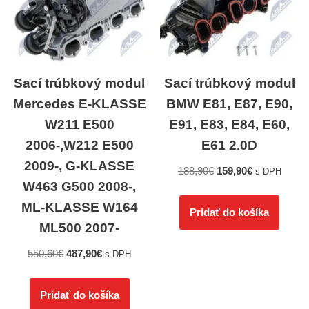
Sací trúbkový modul
Sací trúbkový modul
Mercedes E-KLASSE
BMW E81, E87, E90,
W211 E500
E91, E83, E84, E60,
2006-,W212 E500
E61 2.0D
2009-, G-KLASSE
188,90
€
159,90
€
s DPH
W463 G500 2008-,
ML-KLASSE W164
Pridať do košíka
ML500 2007-
550,60
€
487,90
€
s DPH
Pridať do košíka