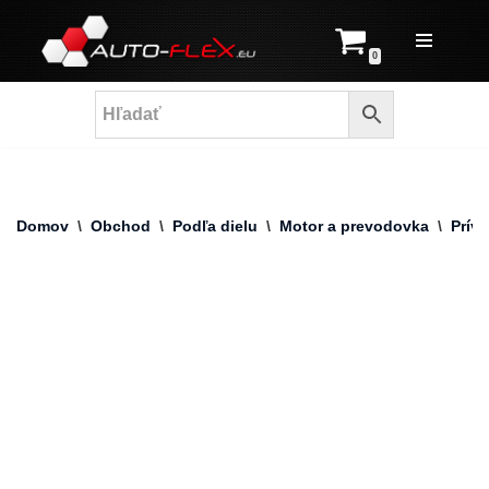
Prejsť
0
na
obsah
Domov
\
Obchod
\
Podľa dielu
\
Motor a prevodovka
\
Prív