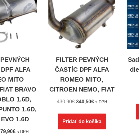
 PEVNÝCH
FILTER PEVNÝCH
Sad
 DPF ALFA
ČASTÍC DPF ALFA
di
O MITO
ROMEO MITO,
 FIAT BRAVO
CITROEN NEMO, FIAT
OBLO 1.6D,
430,90
€
340,50
€
s DPH
UNTO 1.6D,
EVO 1.6D
Pridať do košíka
79,90
€
s DPH