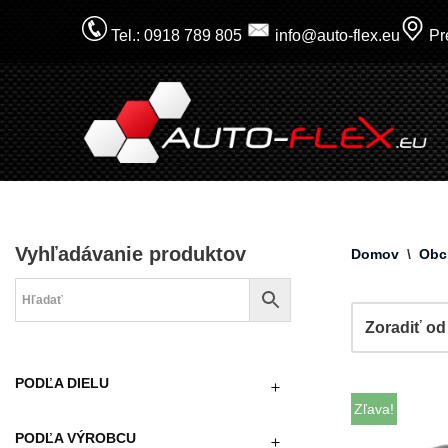
Tel.: 0918 789 805
info@auto-flex.eu
Pre
Prejsť
na
obsah
Vyhľadávanie produktov
Domov
\
Obc
PODĽA DIELU
Zľava!
PODĽA VÝROBCU