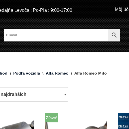
Môj úč
dajňa Levoča : Po-Pia : 9:00-17:00
hod
\
Podľa vozidla
\
Alfa Romeo
\
Alfa Romeo Mito
Zľava!