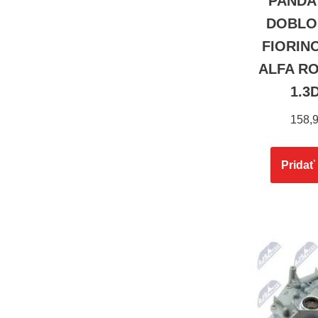
PANDA 
DOBLO 
FIORINO
ALFA R
1.3
158,
Pridať