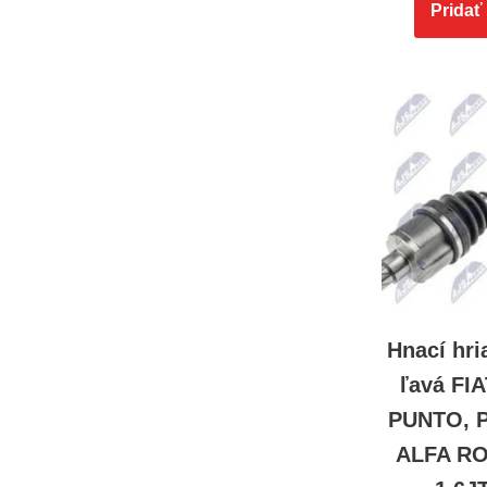
Pridať
Hnací hri
ľavá FI
PUNTO, 
ALFA R