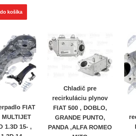
 do košíka
Chladič pre
recirkuláciu plynov
erpadlo FIAT
FIAT 500 , DOBLO,
D MULTIJET
re
GRANDE PUNTO,
O 1.3D 15- ,
PANDA ,ALFA ROMEO