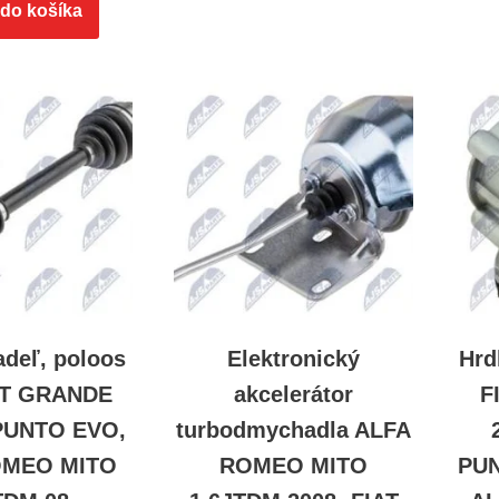
 do košíka
adeľ, poloos
Elektronický
Hrd
AT GRANDE
akcelerátor
F
PUNTO EVO,
turbodmychadla ALFA
OMEO MITO
ROMEO MITO
PUN