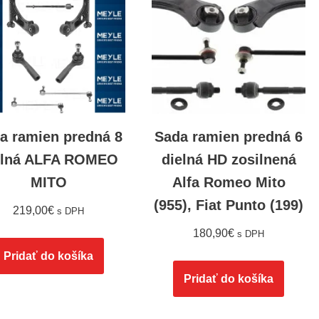
a ramien predná 8
Sada ramien predná 6
elná ALFA ROMEO
dielná HD zosilnená
MITO
Alfa Romeo Mito
(955), Fiat Punto (199)
219,00
€
s DPH
180,90
€
s DPH
Pridať do košíka
Pridať do košíka