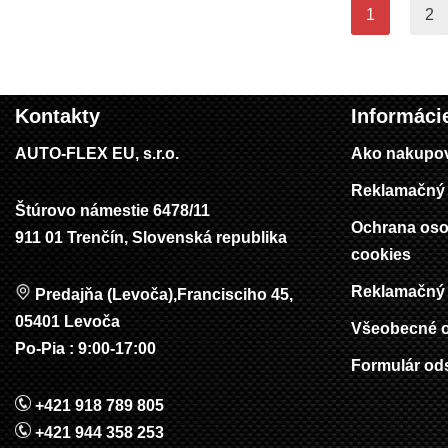
1
2
Kontakty
Informáci
AUTO-FLEX EU, s.r.o.
Ako nakupo
Reklamačný 
Štúrovo námestie 6478/11
Ochrana oso
911 01 Trenčín, Slovenská republika
cookies
Reklamačný 
Predajňa (Levoča),Francisciho 45,
05401 Levoča
Všeobecné 
Po-Pia : 9:00-17:00
Formulár od
+421 918 789 805
+421 944 358 253