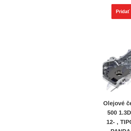
Pridať
Olejové č
500 1.3
12- , TIP