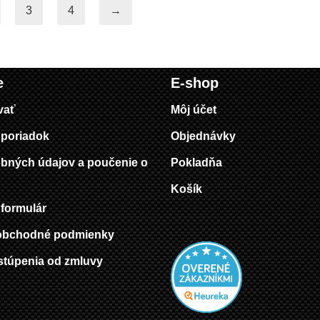
3
4
→
e
E-shop
vať
Môj účet
poriadok
Objednávky
bných údajov a poučenie o
Pokladňa
Košík
formulár
obchodné podmienky
stúpenia od zmluvy