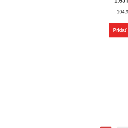
1.6J
104,
Pridať