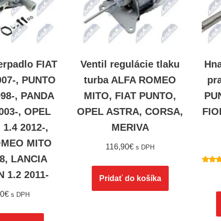
erpadlo FIAT
Ventil regulácie tlaku
Hna
2007-, PUNTO
turba ALFA ROMEO
pr
1998-, PANDA
MITO, FIAT PUNTO,
PU
2003-, OPEL
OPEL ASTRA, CORSA,
FIO
.4 2012-,
MERIVA
OMEO MITO
116,90
€
s DPH
18, LANCIA
Hodno
 1.2 2011-
5.
Pridať do košíka
z
90
€
s DPH