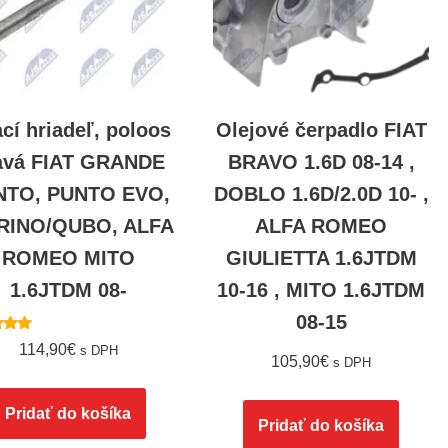
cí hriadeľ, poloos
Olejové čerpadlo FIAT
avá FIAT GRANDE
BRAVO 1.6D 08-14 ,
NTO, PUNTO EVO,
DOBLO 1.6D/2.0D 10- ,
RINO/QUBO, ALFA
ALFA ROMEO
ROMEO MITO
GIULIETTA 1.6JTDM
1.6JTDM 08-
10-16 , MITO 1.6JTDM
08-15
tenie
114,90
€
s DPH
00
105,90
€
s DPH
 5
Pridať do košíka
Pridať do košíka