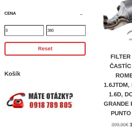
CENA
Reset
FILTER
ČASTÍC
Košík
ROME
1.6JTDM,
1.6D, D
GRANDE P
PUNTO 
399,90
€
3