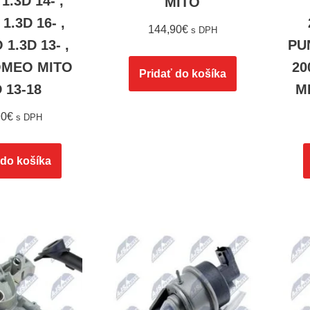
1.3D 14- ,
MITO
1.3D 16- ,
144,90
€
s DPH
 1.3D 13- ,
PU
OMEO MITO
20
Pridať do košíka
D 13-18
M
90
€
s DPH
 do košíka