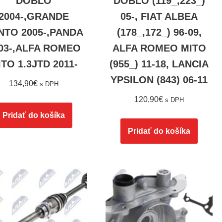
DOBLO
DOBLO (119_,223_)
2004-,GRANDE
05-, FIAT ALBEA
NTO 2005-,PANDA
(178_,172_) 96-09,
03-,ALFA ROMEO
ALFA ROMEO MITO
ITO 1.3JTD 2011-
(955_) 11-18, LANCIA
YPSILON (843) 06-11
134,90
€
s DPH
120,90
€
s DPH
Pridať do košíka
Pridať do košíka