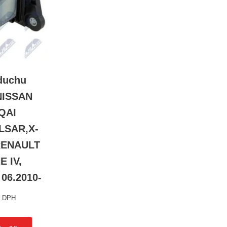
duchu
NISSAN
QAI
ULSAR,X-
 RENAULT
 IV,
06.2010-
s DPH