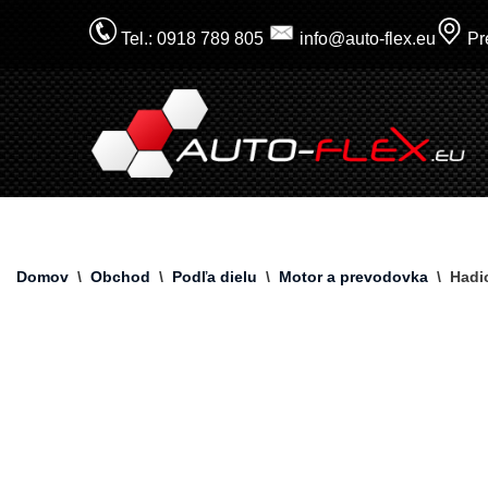
Tel.: 0918 789 805
info@auto-flex.eu
Pre
Prejsť
na
obsah
Domov
\
Obchod
\
Podľa dielu
\
Motor a prevodovka
\
Hadi