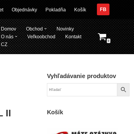
FB
et
Objednávky
Pokladňa
Košík
Domov
Obchod
Novinky
O nás
Veľkoobchod
Kontakt
0
CZ
Vyhľadávanie produktov
 II
Košík