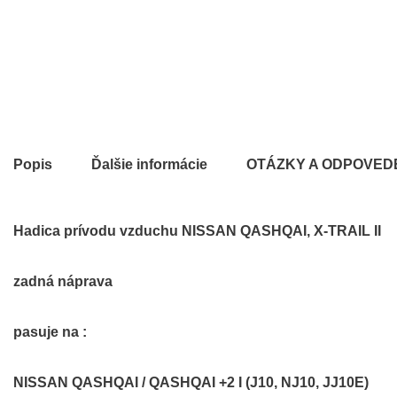
Popis
Ďalšie informácie
OTÁZKY A ODPOVED
Hadica prívodu vzduchu NISSAN QASHQAI, X-TRAIL II
zadná náprava
pasuje na :
NISSAN QASHQAI / QASHQAI +2 I (J10, NJ10, JJ10E)