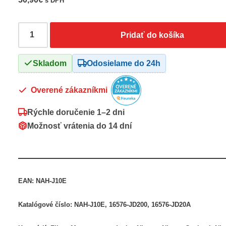
s DPH
Pridať do košíka
Skladom
Odosielame do 24h
Overené zákazníkmi
Rýchle doručenie
1–2 dni
Možnosť vrátenia do
14 dní
EAN:
NAH-J10E
Katalógové číslo:
NAH-J10E, 16576-JD200, 16576-JD20A