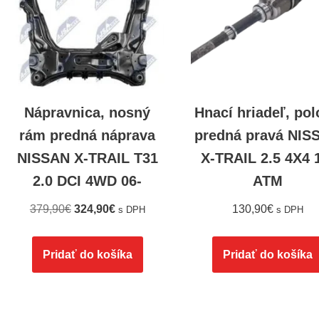
Nápravnica, nosný
Hnací hriadeľ, po
rám predná náprava
predná pravá NIS
NISSAN X-TRAIL T31
X-TRAIL 2.5 4X4 
2.0 DCI 4WD 06-
ATM
379,90
€
324,90
€
130,90
€
s DPH
s DPH
Pridať do košíka
Pridať do košíka