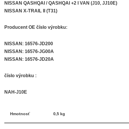
NISSAN QASHQAI / QASHQAI +2 I VAN (J10, JJ10E)
NISSAN X-TRAIL II (T31)
Producent OE číslo výrobku:
NISSAN: 16576-JD200
NISSAN: 16576-JG00A
NISSAN: 16576-JD20A
číslo výrobku :
NAH-J10E
Hmotnosť
0,5 kg