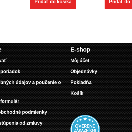
Pridať do košíka
Pridať do
e
E-shop
vať
Môj účet
poriadok
Objednávky
bných údajov a poučenie o
Pokladňa
Košík
formulár
obchodné podmienky
stúpenia od zmluvy