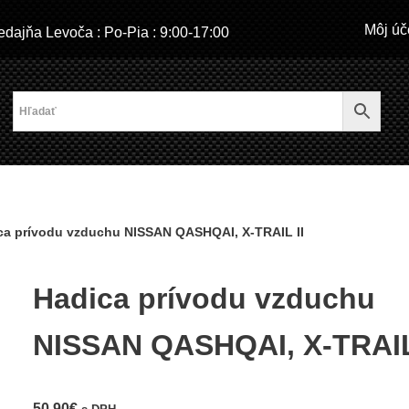
Môj úč
dajňa Levoča : Po-Pia : 9:00-17:00
ca prívodu vzduchu NISSAN QASHQAI, X-TRAIL II
Hadica prívodu vzduchu
NISSAN QASHQAI, X-TRAIL
50,90
€