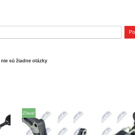
Po
ľ nie sú žiadne otázky
Zľava!