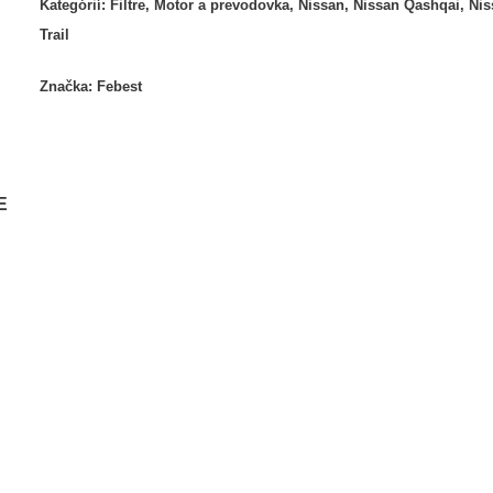
Kategórií:
Filtre
,
Motor a prevodovka
,
Nissan
,
Nissan Qashqai
,
Nis
Trail
Značka:
Febest
E