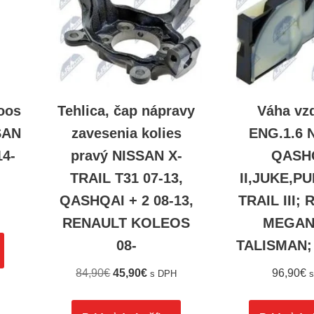
loos
Tehlica, čap nápravy
Váha vz
SAN
zavesenia kolies
ENG.1.6 
14-
pravý NISSAN X-
QASH
TRAIL T31 07-13,
II,JUKE,P
QASHQAI + 2 08-13,
TRAIL III;
RENAULT KOLEOS
MEGANE
08-
TALISMAN; 
84,90
€
45,90
€
96,90
€
s DPH