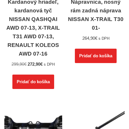
Kardanový hriadeľ,
Nápravnica, nosný
kardanová tyč
rám zadná náprava
NISSAN QASHQAI
NISSAN X-TRAIL T30
AWD 07-13, X-TRAIL
01-
T31 AWD 07-13,
264,90
€
s DPH
RENAULT KOLEOS
AWD 07-16
Pridať do košíka
299,90
€
272,90
€
s DPH
Pridať do košíka