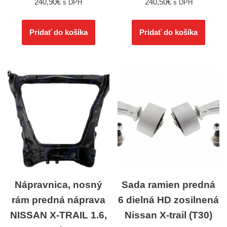
240,90
€
240,50
€
s DPH
s DPH
Pridať do košíka
Pridať do košíka
Nápravnica, nosný
Sada ramien predná
rám predná náprava
6 dielná HD zosilnená
NISSAN X-TRAIL 1.6,
Nissan X-trail (T30)