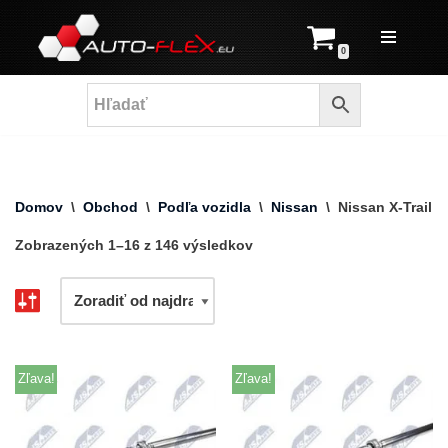
Prejsť
0
na
obsah
Domov
\
Obchod
\
Podľa vozidla
\
Nissan
\
Nissan X-Trail
Zobrazených 1–16 z 146 výsledkov
Zľava!
Zľava!