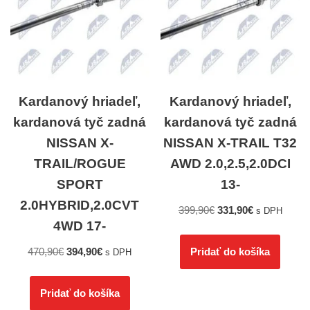
Kardanový hriadeľ,
Kardanový hriadeľ,
kardanová tyč zadná
kardanová tyč zadná
NISSAN X-
NISSAN X-TRAIL T32
TRAIL/ROGUE
AWD 2.0,2.5,2.0DCI
SPORT
13-
2.0HYBRID,2.0CVT
399,90
€
331,90
€
s DPH
4WD 17-
470,90
€
394,90
€
Pridať do košíka
s DPH
Pridať do košíka