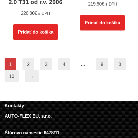
2.0 T31 od r.v. 2006
219,90
€
s DPH
226,90
€
s DPH
Pridať do košíka
Pridať do košíka
1
2
3
4
…
8
9
10
→
Kontakty
AUTO-FLEX EU, s.r.o.
Štúrovo námestie 6478/11