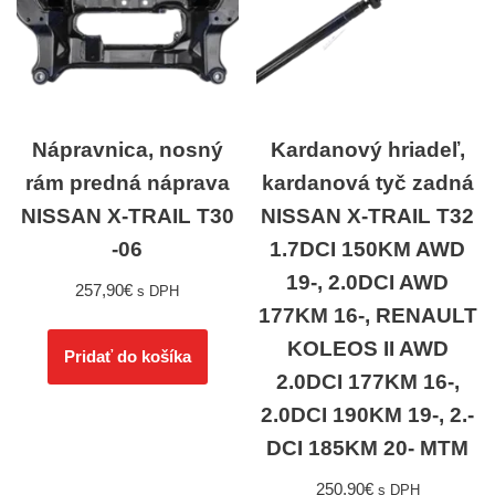
Nápravnica, nosný
Kardanový hriadeľ,
rám predná náprava
kardanová tyč zadná
NISSAN X-TRAIL T30
NISSAN X-TRAIL T32
-06
1.7DCI 150KM AWD
19-, 2.0DCI AWD
257,90
€
s DPH
177KM 16-, RENAULT
KOLEOS II AWD
Pridať do košíka
2.0DCI 177KM 16-,
2.0DCI 190KM 19-, 2.-
DCI 185KM 20- MTM
250,90
€
s DPH