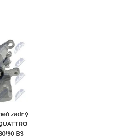
meň zadný
 QUATTRO
80/90 B3