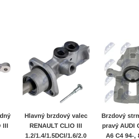
adný
Hlavný brzdový valec
Brzdový str
III
RENAULT CLIO III
pravý AUDI
1.2/1.4/1.5DCI/1.6/2.0
A6 C4 94-, 