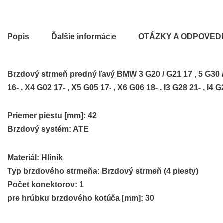
Popis
Ďalšie informácie
OTÁZKY A ODPOVED
Brzdový strmeň predný ľavý BMW 3 G20 / G21 17 , 5 G30 / G3
16- , X4 G02 17- , X5 G05 17- , X6 G06 18- , I3 G28 21- , I4 G
Priemer piestu [mm]: 42
Brzdový systém: ATE
Materiál: Hliník
Typ brzdového strmeňa: Brzdový strmeň (4 piesty)
Počet konektorov: 1
pre hrúbku brzdového kotúča [mm]: 30