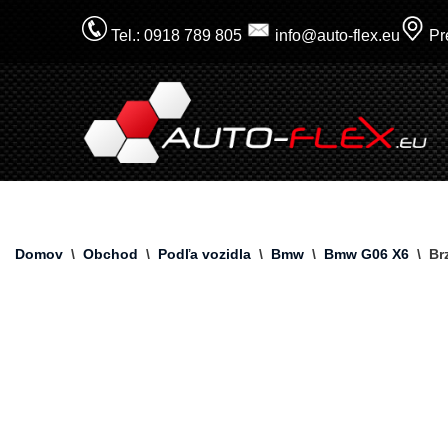
Tel.: 0918 789 805
info@auto-flex.eu
Pre
Prejsť
na
obsah
Domov
\
Obchod
\
Podľa vozidla
\
Bmw
\
Bmw G06 X6
\
Br