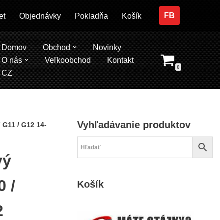
FB
et
Objednávky
Pokladňa
Košík
Domov
Obchod
Novinky
O nás
Veľkoobchod
Kontakt
0
CZ
Vyhľadávanie produktov
1 / G12 14- , 2 G42 21- , 4 G22 / G23 19- , 6 G32 16- , X3 G01 16- ,
vý
 /
Košík
2