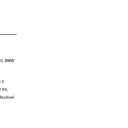
583, BMW
 5
 X4
,
Brzdové