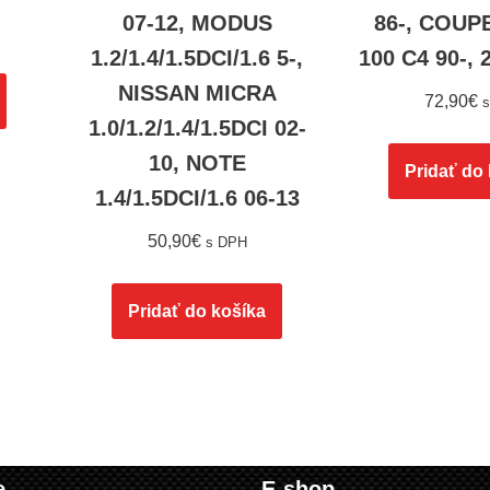
07-12, MODUS
86-, COUPE
1.2/1.4/1.5DCI/1.6 5-,
100 C4 90-, 
NISSAN MICRA
72,90
€
1.0/1.2/1.4/1.5DCI 02-
10, NOTE
Pridať do
1.4/1.5DCI/1.6 06-13
50,90
€
s DPH
Pridať do košíka
e
E-shop