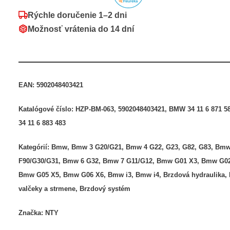
Rýchle doručenie
1–2 dni
Možnosť vrátenia do
14 dní
EAN:
5902048403421
Katalógové číslo:
HZP-BM-063, 5902048403421, BMW 34 11 6 871 
34 11 6 883 483
Kategórií:
Bmw
,
Bmw 3 G20/G21
,
Bmw 4 G22, G23, G82, G83
,
Bmw
F90/G30/G31
,
Bmw 6 G32
,
Bmw 7 G11/G12
,
Bmw G01 X3
,
Bmw G02
Bmw G05 X5
,
Bmw G06 X6
,
Bmw i3
,
Bmw i4
,
Brzdová hydraulika
,
valčeky a strmene
,
Brzdový systém
Značka:
NTY