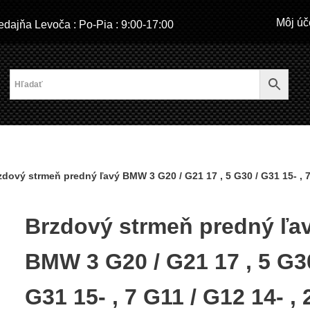
Môj úč
dajňa Levoča : Po-Pia : 9:00-17:00
zdový strmeň predný ľavý BMW 3 G20 / G21 17 , 5 G30 / G31 15- , 7 G1
Brzdový strmeň predný ľa
BMW 3 G20 / G21 17 , 5 G30
G31 15- , 7 G11 / G12 14- , 