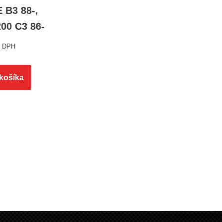
 B3 88-,
200 C3 86-
s DPH
 košíka