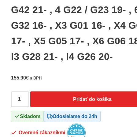
G42 21- , 4 G22 / G23 19- , 
G32 16- , X3 G01 16- , X4 
17- , X5 G05 17- , X6 G06 18
I3 G28 21- , I4 G26 20-
155,90
€
s DPH
Pridať do košíka
Skladom
Odosielame do 24h
Overené zákazníkmi