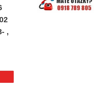
6
G02
- ,