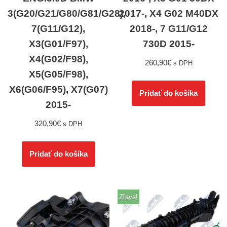
3(G20/G21/G80/G81/G28),
2017-, X4 G02 M40DX
7(G11/G12),
2018-, 7 G11/G12
X3(G01/F97),
730D 2015-
X4(G02/F98),
260,90
€
s DPH
X5(G05/F98),
X6(G06/F95), X7(G07)
Pridať do košíka
2015-
320,90
€
s DPH
Pridať do košíka
Zľava!