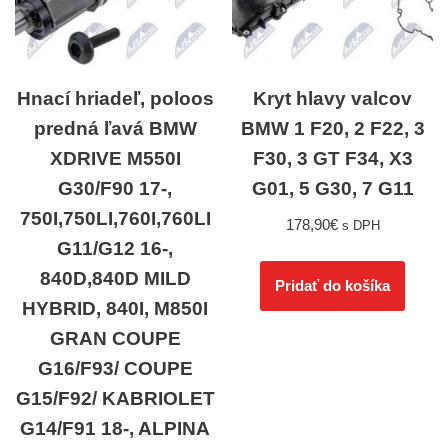
Hnací hriadeľ, poloos
Kryt hlavy valcov
predná ľavá BMW
BMW 1 F20, 2 F22, 3
XDRIVE M550I
F30, 3 GT F34, X3
G30/F90 17-,
G01, 5 G30, 7 G11
750I,750LI,760I,760LI
178,90
€
s DPH
G11/G12 16-,
840D,840D MILD
Pridať do košíka
HYBRID, 840I, M850I
GRAN COUPE
G16/F93/ COUPE
G15/F92/ KABRIOLET
G14/F91 18-, ALPINA