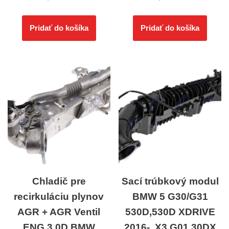
Pridať do košíka
Pridať do košíka
Chladič pre
Sací trúbkový modul
recirkuláciu plynov
BMW 5 G30/G31
AGR + AGR Ventil
530D,530D XDRIVE
ENG.3.0D BMW
2016-, X3 G01 30DX