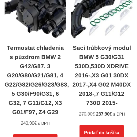
Termostat chladenia
Sací trúbkový modul
s púzdrom BMW 2
BMW 5 G30/G31
G42/G87, 3
530D,530D XDRIVE
G20/G80/G21/G81, 4
2016-,X3 G01 30DX
G22/G82/G26/G23/G83,
2017-,X4 G02 M40DX
5 G30/F90/G31, 6
2018-,7 G11/G12
G32, 7 G11/G12, X3
730D 2015-
G01/F97, Z4 G29
270,90
€
237,90
€
s DPH
240,90
€
s DPH
Pridať do košíka