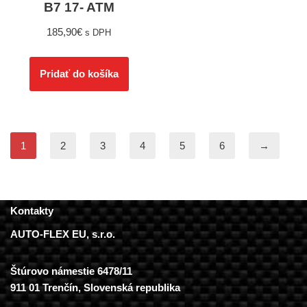
B7 17- ATM
185,90
€
s DPH
Pridať do košíka
1
2
3
4
5
6
→
Kontakty
AUTO-FLEX EU, s.r.o.
Štúrovo námestie 6478/11
911 01 Trenčín, Slovenská republika