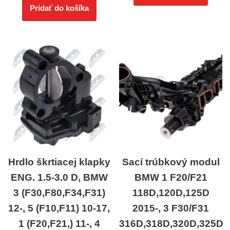
Pridať do košíka
Hrdlo škrtiacej klapky
Sací trúbkový modul
ENG. 1.5-3.0 D, BMW
BMW 1 F20/F21
3 (F30,F80,F34,F31)
118D,120D,125D
12-, 5 (F10,F11) 10-17,
2015-, 3 F30/F31
1 (F20,F21,) 11-, 4
316D,318D,320D,325D