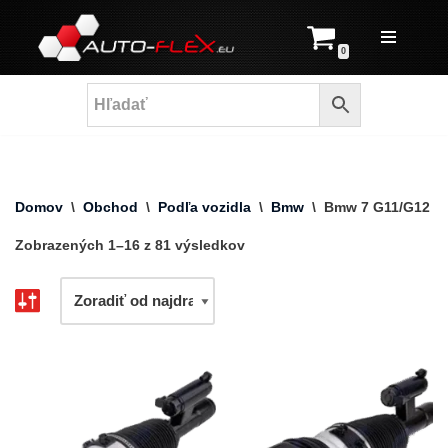
Prejsť
0
na
obsah
Domov
\
Obchod
\
Podľa vozidla
\
Bmw
\
Bmw 7 G11/G12
Zobrazených 1–16 z 81 výsledkov