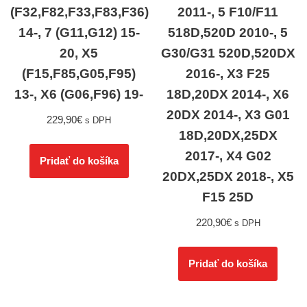
(F32,F82,F33,F83,F36)
2011-, 5 F10/F11
14-, 7 (G11,G12) 15-
518D,520D 2010-, 5
20, X5
G30/G31 520D,520DX
(F15,F85,G05,F95)
2016-, X3 F25
13-, X6 (G06,F96) 19-
18D,20DX 2014-, X6
20DX 2014-, X3 G01
229,90
€
s DPH
18D,20DX,25DX
2017-, X4 G02
Pridať do košíka
20DX,25DX 2018-, X5
F15 25D
220,90
€
s DPH
Pridať do košíka