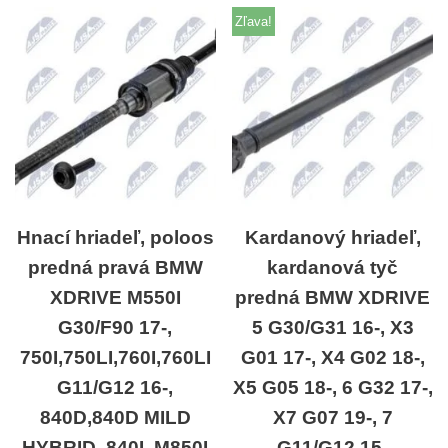
Zľava!
Hnací hriadeľ, poloos
Kardanový hriadeľ,
predná pravá BMW
kardanová tyč
XDRIVE M550I
predná BMW XDRIVE
G30/F90 17-,
5 G30/G31 16-, X3
750I,750LI,760I,760LI
G01 17-, X4 G02 18-,
G11/G12 16-,
X5 G05 18-, 6 G32 17-,
840D,840D MILD
X7 G07 19-, 7
HYBRID, 840I, M850I
G11/G12 15-