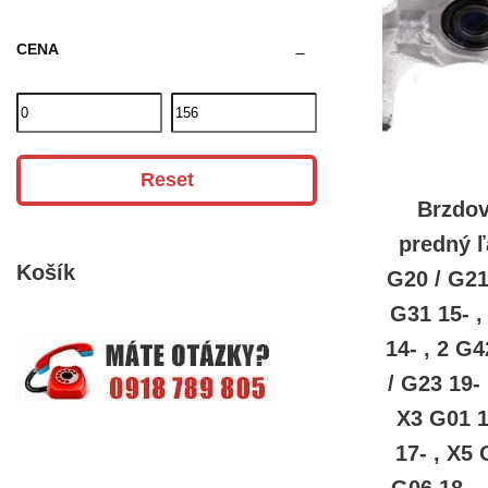
CENA
Reset
Brzdo
predný 
Košík
G20 / G21
G31 15- ,
14- , 2 G4
/ G23 19- 
X3 G01 1
17- , X5 