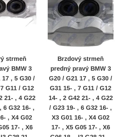
vý strmeň
Brzdový strmeň
ľavý BMW 3
predný pravý BMW 3
 17 , 5 G30 /
G20 / G21 17 , 5 G30 /
 7 G11 / G12
G31 15- , 7 G11 / G12
2 21- , 4 G22
14- , 2 G42 21- , 4 G22
, 6 G32 16- ,
/ G23 19- , 6 G32 16- ,
6- , X4 G02
X3 G01 16- , X4 G02
G05 17- , X6
17- , X5 G05 17- , X6