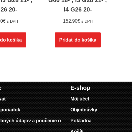
 I3 G28 21- ,
G06 18- , I3 G28 21- ,
G26 20-
I4 G26 20-
90
€
152,90
€
s DPH
s DPH
 do košíka
Pridať do košíka
e
E-shop
vať
Môj účet
poriadok
Objednávky
bných údajov a poučenie o
Pokladňa
Košík