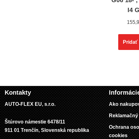
G06 18- ,
I4 
155,
Pridať
Kontakty
Informáci
AUTO-FLEX EU, s.r.o.
Ako nakupo
Reklamačný 
Štúrovo námestie 6478/11
Ochrana oso
911 01 Trenčín, Slovenská republika
cookies