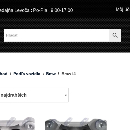
Môj úč
dajňa Levoča : Po-Pia : 9:00-17:00
hod
\
Podľa vozidla
\
Bmw
\
Bmw i4