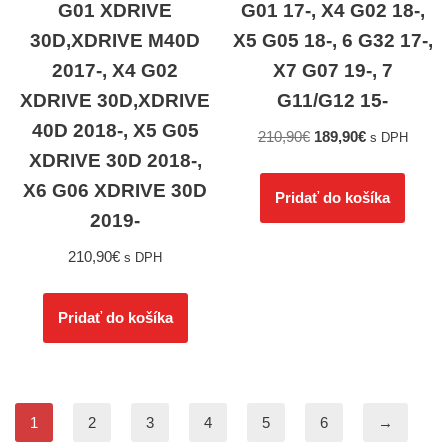
G01 XDRIVE
G01 17-, X4 G02 18-,
30D,XDRIVE M40D
X5 G05 18-, 6 G32 17-,
2017-, X4 G02
X7 G07 19-, 7
XDRIVE 30D,XDRIVE
G11/G12 15-
40D 2018-, X5 G05
210,90
€
189,90
€
s DPH
XDRIVE 30D 2018-,
X6 G06 XDRIVE 30D
Pridať do košíka
2019-
210,90
€
s DPH
Pridať do košíka
1
2
3
4
5
6
→