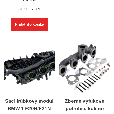
320,90
€
s DPH
Pridať do košíka
Sací trúbkový modul
Zberné výfukové
BMW 1 F20N/F21N
potrubie, koleno