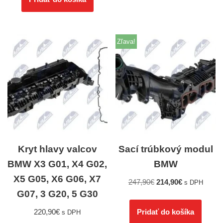
Zľava!
Kryt hlavy valcov
Sací trúbkový modul
BMW X3 G01, X4 G02,
BMW
X5 G05, X6 G06, X7
247,90
€
214,90
€
s DPH
G07, 3 G20, 5 G30
220,90
€
Pridať do košíka
s DPH