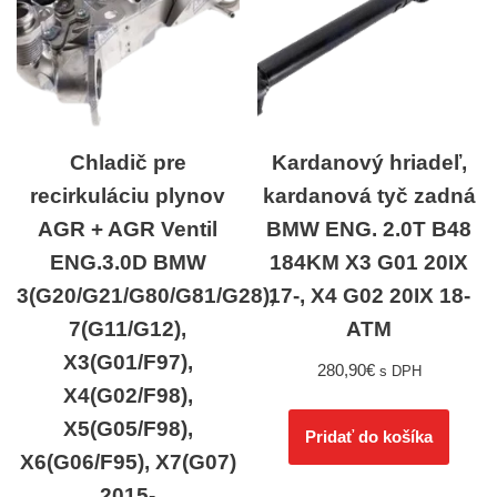
Chladič pre
Kardanový hriadeľ,
recirkuláciu plynov
kardanová tyč zadná
AGR + AGR Ventil
BMW ENG. 2.0T B48
ENG.3.0D BMW
184KM X3 G01 20IX
3(G20/G21/G80/G81/G28),
17-, X4 G02 20IX 18-
7(G11/G12),
ATM
X3(G01/F97),
280,90
€
s DPH
X4(G02/F98),
X5(G05/F98),
Pridať do košíka
X6(G06/F95), X7(G07)
2015-