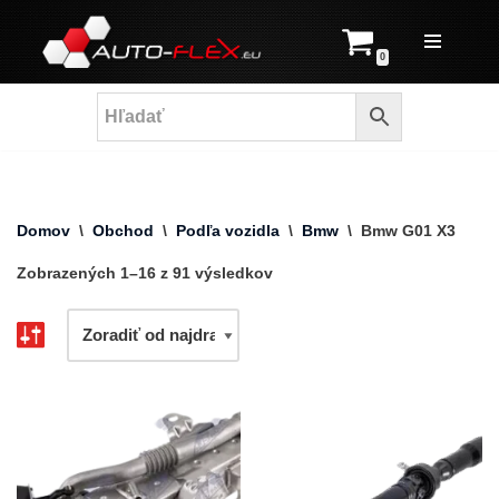
Prejsť
0
na
obsah
Domov
\
Obchod
\
Podľa vozidla
\
Bmw
\
Bmw G01 X3
Zobrazených 1–16 z 91 výsledkov