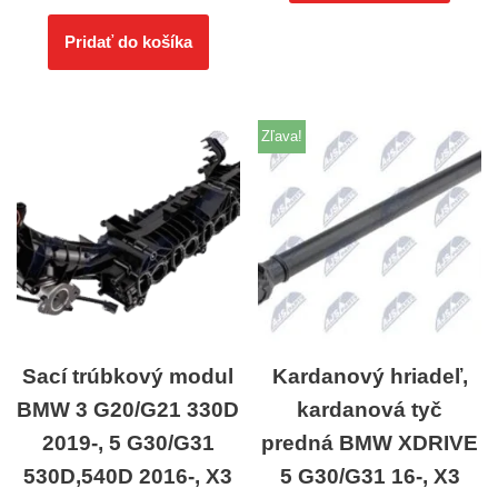
Pridať do košíka
Zľava!
Sací trúbkový modul
Kardanový hriadeľ,
BMW 3 G20/G21 330D
kardanová tyč
2019-, 5 G30/G31
predná BMW XDRIVE
530D,540D 2016-, X3
5 G30/G31 16-, X3