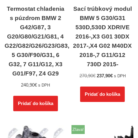
Termostat chladenia
Sací trúbkový modul
s púzdrom BMW 2
BMW 5 G30/G31
G42/G87, 3
530D,530D XDRIVE
G20/G80/G21/G81, 4
2016-,X3 G01 30DX
G22/G82/G26/G23/G83,
2017-,X4 G02 M40DX
5 G30/F90/G31, 6
2018-,7 G11/G12
G32, 7 G11/G12, X3
730D 2015-
G01/F97, Z4 G29
270,90
€
237,90
€
s DPH
240,90
€
s DPH
Pridať do košíka
Pridať do košíka
Zľava!