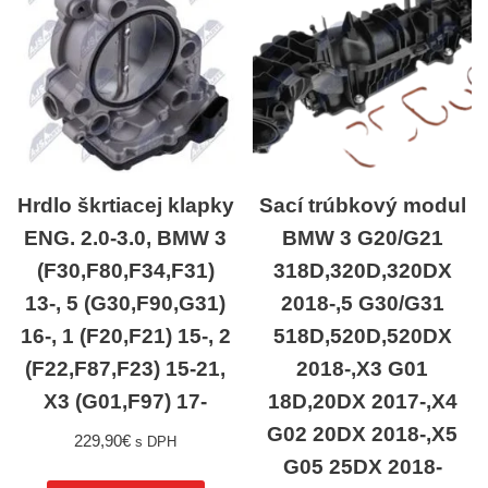
Hrdlo škrtiacej klapky
Sací trúbkový modul
ENG. 2.0-3.0, BMW 3
BMW 3 G20/G21
(F30,F80,F34,F31)
318D,320D,320DX
13-, 5 (G30,F90,G31)
2018-,5 G30/G31
16-, 1 (F20,F21) 15-, 2
518D,520D,520DX
(F22,F87,F23) 15-21,
2018-,X3 G01
X3 (G01,F97) 17-
18D,20DX 2017-,X4
G02 20DX 2018-,X5
229,90
€
s DPH
G05 25DX 2018-