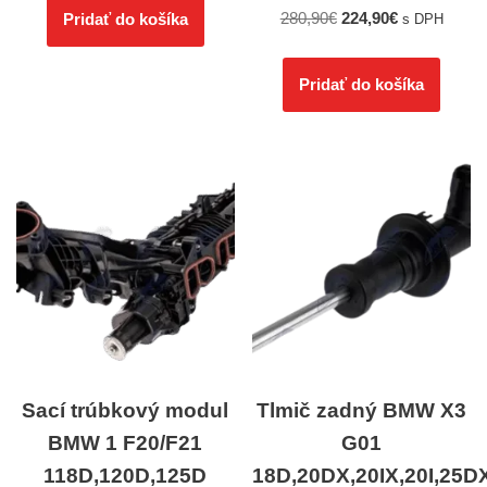
280,90
€
224,90
€
Pridať do košíka
s DPH
Pridať do košíka
Sací trúbkový modul
Tlmič zadný BMW X3
BMW 1 F20/F21
G01
118D,120D,125D
18D,20DX,20IX,20I,25DX