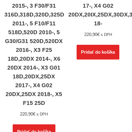
2015-, 3 F30/F31
17-, X4 G02
316D,318D,320D,325D
20DX,20IX,25DX,30DX,
2011-, 5 F10/F11
18-
518D,520D 2010-, 5
220,90
€
s DPH
G30/G31 520D,520DX
2016-, X3 F25
Pridať do košíka
18D,20DX 2014-, X6
20DX 2014-, X3 G01
18D,20DX,25DX
2017-, X4 G02
20DX,25DX 2018-, X5
F15 25D
220,90
€
s DPH
Pridať do košíka