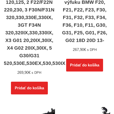
120,125, 2 F22/F22N
výfuku BMW F20,
220,230, 3 F30N/F31N
F21, F22, F23, F30,
320,330,330E,330IX,
F31, F32, F33, F34,
3GT F34N
F36, F10, F11, G30,
320,320IX,330,330IX,
G31, F25, G01, F26,
X3 G01 20,20IX,30IX,
G02 18D 20D 13-
X4 G02 20IX,30IX, 5
267,90
€
s DPH
G30/G31
520,530E,530EX,530,530IX
Pridať do košíka
269,90
€
s DPH
Pridať do košíka