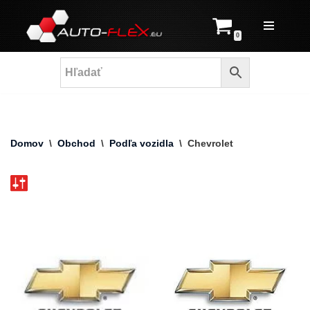
Prejsť
0
na
obsah
Domov
\
Obchod
\
Podľa vozidla
\
Chevrolet