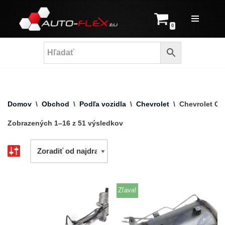
Prejsť
0
na
obsah
Domov
\
Obchod
\
Podľa vozidla
\
Chevrolet
\
Chevrolet Ca
Zobrazených 1–16 z 51 výsledkov
Zľava!