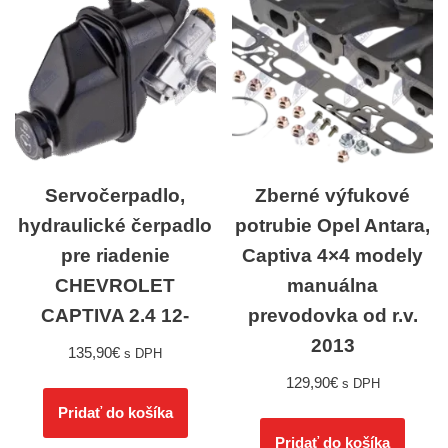
Servočerpadlo,
Zberné výfukové
hydraulické čerpadlo
potrubie Opel Antara,
pre riadenie
Captiva 4×4 modely
CHEVROLET
manuálna
CAPTIVA 2.4 12-
prevodovka od r.v.
2013
135,90
€
s DPH
129,90
€
s DPH
Pridať do košíka
Pridať do košíka