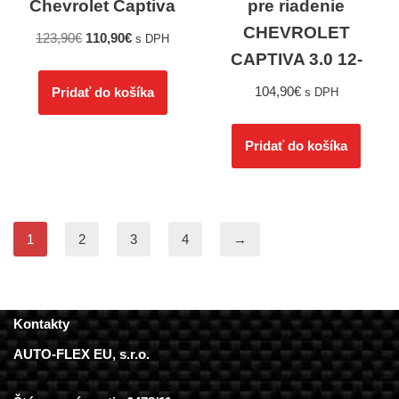
Chevrolet Captiva
pre riadenie
CHEVROLET
123,90
€
110,90
€
s DPH
CAPTIVA 3.0 12-
104,90
€
Pridať do košíka
s DPH
Pridať do košíka
1
2
3
4
→
Kontakty
AUTO-FLEX EU, s.r.o.