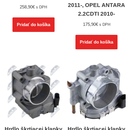
2011-, OPEL ANTARA
258,90
€
s DPH
2.2CDTI 2010-
175,90
€
Pridať do košíka
s DPH
Pridať do košíka
Hrdlo škrtiacej klapky
Hrdlo škrtiacej klapky