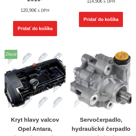
114,90
€
s DPH
120,90
€
s DPH
Pridať do košíka
Pridať do košíka
Zľava!
Kryt hlavy valcov
Servočerpadlo,
Opel Antara,
hydraulické čerpadlo