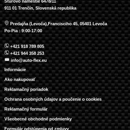
Štúrovo námestie 6478/11
911 01 Trenčín, Slovenská republika
Predajňa (Levoča),Francisciho 45, 05401 Levoča
Po-Pia : 9:00-17:00
+421 918 789 805
+421 944 358 253
info@auto-flex.eu
Informácie
Ako nakupovať
Reklamačný poriadok
Ochrana osobných údajov a poučenie o cookies
Reklamačný formulár
Všeobecné obchodné podmienky
Formulár odstúpenia od zmluvy