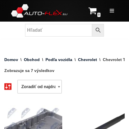
Prejsť
0
na
obsah
Domov
\
Obchod
\
Podľa vozidla
\
Chevrolet
\
Chevrolet Tra
Zobrazuje sa 7 výsledkov