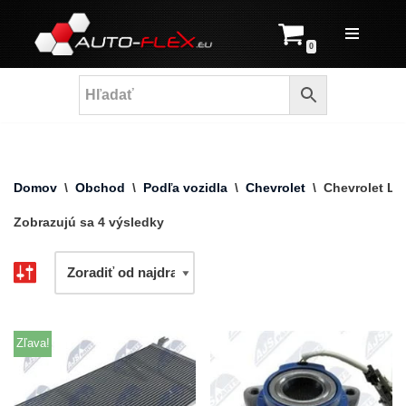
Prejsť
0
na
obsah
Domov
\
Obchod
\
Podľa vozidla
\
Chevrolet
\
Chevrolet Lu
Zobrazujú sa 4 výsledky
Zľava!