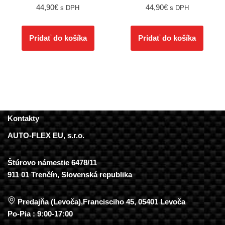
44,90
€
44,90
€
s DPH
s DPH
Pridať do košíka
Pridať do košíka
Kontakty
AUTO-FLEX EU, s.r.o.
Štúrovo námestie 6478/11
911 01 Trenčín, Slovenská republika
Predajňa (Levoča),Francisciho 45, 05401 Levoča
Po-Pia : 9:00-17:00