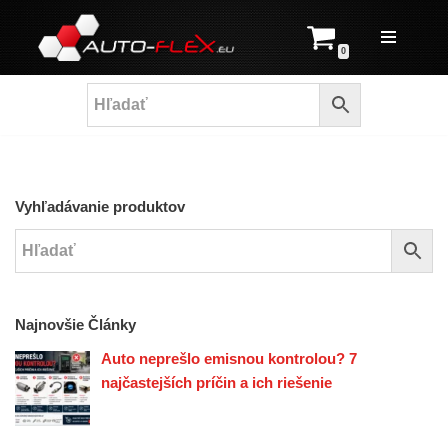
Prejsť
0
na
obsah
Vyhľadávanie produktov
Najnovšie Články
Auto neprešlo emisnou kontrolou? 7
najčastejších príčin a ich riešenie