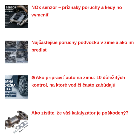
NOx senzor – príznaky poruchy a kedy ho
vymeniť
Najčastejšie poruchy podvozku v zime a ako im
predísť
❄️ Ako pripraviť auto na zimu: 10 dôležitých
kontrol, na ktoré vodiči často zabúdajú
Ako zistíte, že váš katalyzátor je poškodený?