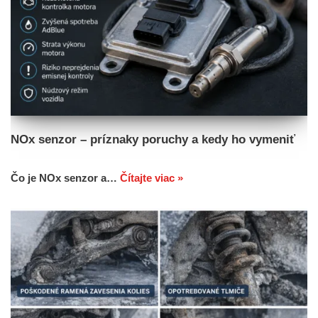
NOx senzor – príznaky poruchy a kedy ho vymeniť
Čo je NOx senzor a…
Čítajte viac »