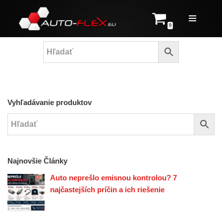
Prejsť
0
na
obsah
Vyhľadávanie produktov
Najnovšie Články
Auto neprešlo emisnou kontrolou? 7
najčastejších príčin a ich riešenie