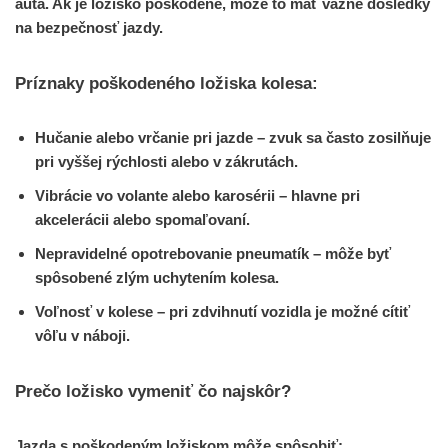
auta. Ak je ložisko poškodené, môže to mať vážne dôsledky
na bezpečnosť jazdy.
Príznaky poškodeného ložiska kolesa:
Hučanie alebo vrčanie pri jazde
– zvuk sa často zosilňuje
pri vyššej rýchlosti alebo v zákrutách.
Vibrácie vo volante alebo karosérii
– hlavne pri
akcelerácii alebo spomaľovaní.
Nepravidelné opotrebovanie pneumatík
– môže byť
spôsobené zlým uchytením kolesa.
Voľnosť v kolese
– pri zdvihnutí vozidla je možné cítiť
vôľu v náboji.
Prečo ložisko vymeniť čo najskôr?
Jazda s poškodeným ložiskom môže spôsobiť: