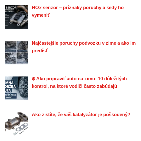
NOx senzor – príznaky poruchy a kedy ho
vymeniť
Najčastejšie poruchy podvozku v zime a ako im
predísť
❄️ Ako pripraviť auto na zimu: 10 dôležitých
kontrol, na ktoré vodiči často zabúdajú
Ako zistíte, že váš katalyzátor je poškodený?