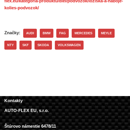
flex.eu/kategoria-produktu/diel/podvozok/loziska-a-naboje-
kolies-podvozok/
Značky:
AUDI
BMW
FAG
MERCEDES
MEYLE
NTY
SKF
SKODA
VOLKSWAGEN
Kontakty
AUTO-FLEX EU, s.r.o.
Štúrovo námestie 6478/11