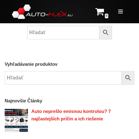
Prejsť
0
na
obsah
Vyhľadávanie produktov
Najnovšie Články
Auto neprešlo emisnou kontrolou? 7
najčastejších príčin a ich riešenie