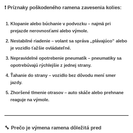
❗ Príznaky poškodeného ramena zavesenia kolies:
Klopanie alebo búchanie v podvozku
– najmä pri
prejazde nerovnosťami alebo výmole.
Nestabilné riadenie
– volant sa správa „plávajúco“ alebo
je vozidlo ťažšie ovládateľné.
Nepravidelné opotrebenie pneumatík
– pneumatiky sa
opotrebúvajú rýchlejšie z jednej strany.
Ťahanie do strany
– vozidlo bez dôvodu mení smer
jazdy.
Zhoršené tlmenie otrasov
– auto skáče alebo prehnane
reaguje na výmole.
🔧 Prečo je výmena ramena dôležitá pred