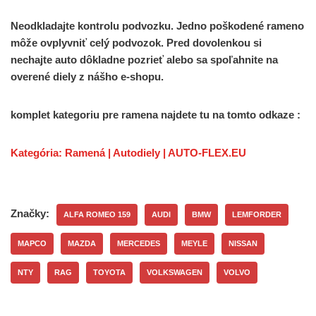
Neodkladajte kontrolu podvozku.
Jedno poškodené rameno
môže ovplyvniť celý podvozok.
Pred dovolenkou si
nechajte auto dôkladne pozrieť alebo sa spoľahnite na
overené diely z nášho e-shopu.
komplet kategoriu pre ramena najdete tu na tomto odkaze :
Kategória: Ramená | Autodiely | AUTO-FLEX.EU
Značky:
ALFA ROMEO 159
AUDI
BMW
LEMFORDER
MAPCO
MAZDA
MERCEDES
MEYLE
NISSAN
NTY
RAG
TOYOTA
VOLKSWAGEN
VOLVO