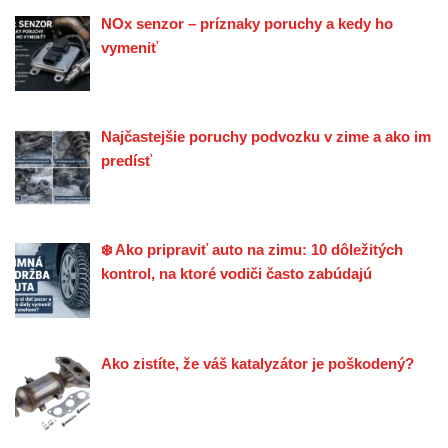
NOx senzor – príznaky poruchy a kedy ho
vymeniť
Najčastejšie poruchy podvozku v zime a ako im
predísť
❄️ Ako pripraviť auto na zimu: 10 dôležitých
kontrol, na ktoré vodiči často zabúdajú
Ako zistíte, že váš katalyzátor je poškodený?