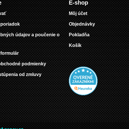
e
E-shop
vať
Môj účet
poriadok
Objednávky
bných údajov a poučenie o
Pokladňa
Košík
formulár
obchodné podmienky
stúpenia od zmluvy