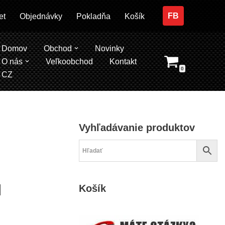
FB
et
Objednávky
Pokladňa
Košík
Domov
Obchod
Novinky
O nás
Veľkoobchod
Kontakt
0
CZ
Vyhľadávanie produktov
N
Košík