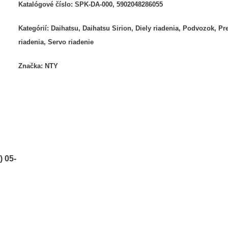
Katalógové číslo:
SPK-DA-000, 5902048286055
Kategórií:
Daihatsu
,
Daihatsu Sirion
,
Diely riadenia
,
Podvozok
,
Pr
riadenia
,
Servo riadenie
Značka:
NTY
 05-