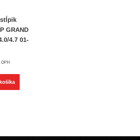
stĺpik
EEP GRAND
0/4.7 01-
s DPH
 košíka