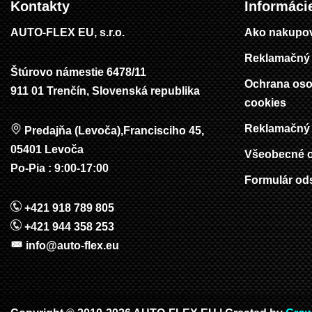
Kontakty
Informáci
AUTO-FLEX EU, s.r.o.
Ako nakupo
Reklamačný 
Štúrovo námestie 6478/11
Ochrana oso
911 01 Trenčín, Slovenská republika
cookies
Reklamačný 
Predajňa (Levoča),Francisciho 45,
05401 Levoča
Všeobecné 
Po-Pia : 9:00-17:00
Formulár od
+421 918 789 805
+421 944 358 253
info@auto-flex.eu