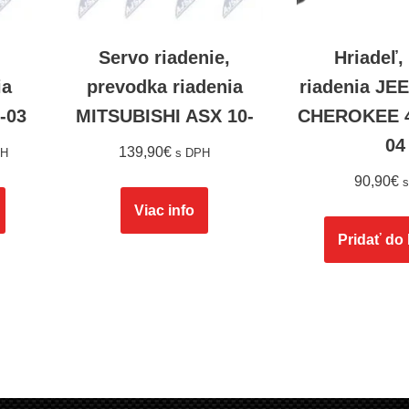
Servo riadenie,
Hriadeľ, 
ia
prevodka riadenia
riadenia J
-03
MITSUBISHI ASX 10-
CHEROKEE 4.
04
139,90
€
PH
s DPH
90,90
€
Viac info
Pridať do