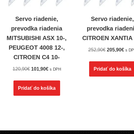
Servo riadenie,
Servo riadenie,
prevodka riadenia
prevodka riaden
MITSUBISHI ASX 10-,
CITROEN XANTIA 
PEUGEOT 4008 12-,
252,90
€
205,90
€
s D
CITROEN C4 10-
120,90
€
101,90
€
Pridať do košíka
s DPH
Pridať do košíka