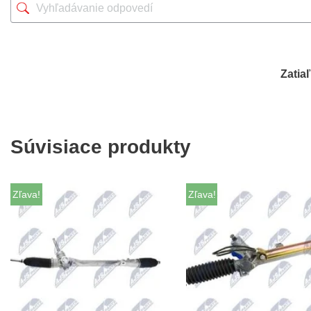
Zatia
Súvisiace produkty
Zľava!
Zľava!