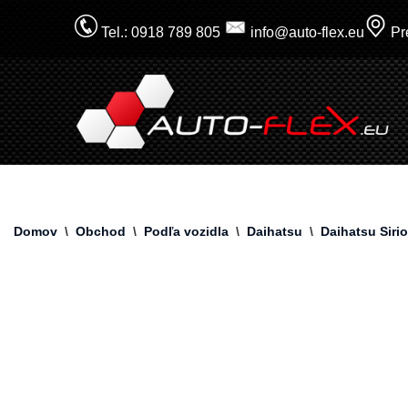
Tel.: 0918 789 805
info@auto-flex.eu
Pre
Prejsť
na
obsah
Domov
\
Obchod
\
Podľa vozidla
\
Daihatsu
\
Daihatsu Siri