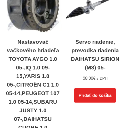
Nastavovač
Servo riadenie,
vačkového hriadeľa
prevodka riadenia
TOYOTA AYGO 1.0
DAIHATSU SIRION
05-,IQ 1.0 09-
(M3) 05-
15,YARIS 1.0
98,90
€
s DPH
05-,CITROËN C1 1.0
05-14,PEUGEOT 107
Pridať do košíka
1.0 05-14,SUBARU
JUSTY 1.0
07-,DAIHATSU
CUORE 1.0