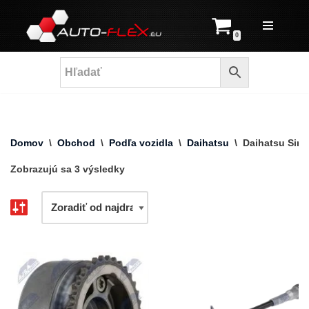
Prejsť
0
na
obsah
Domov
\
Obchod
\
Podľa vozidla
\
Daihatsu
\
Daihatsu Siri
Zobrazujú sa 3 výsledky